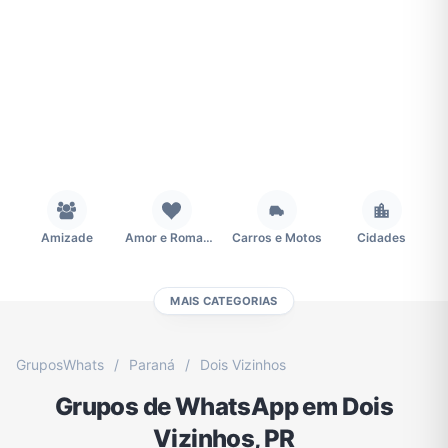
Amizade
Amor e Romance
Carros e Motos
Cidades
MAIS CATEGORIAS
Concursos
Desenhos e Animes
Educação
Emagrecimento e Perda de Peso
GruposWhats
/
Paraná
/
Dois Vizinhos
Grupos de WhatsApp em Dois
Esportes
Eventos
Fãs
Figurinhas e Stickers
Vizinhos, PR