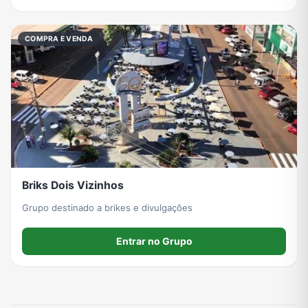
COMPRA E VENDA
Grupos de WhatsApp do BBB 22
Grupos de Pix do WhatsApp
Grupos de A Fazenda no WhatsApp
Grupos de Bolsonaro no Whatsapp
Grupos de Lula no Whatsapp
Divulgação
Shitpost
Grupos de WhatsApp de Kpop
Grupos de WhatsApp de Roblox
Grupos de WhatsApp de Now United
Grupos de Sinais Blaze no WhatsApp
Grupos de Apostas Esportivas no WhatsApp
Briks Dois Vizinhos
Grupo destinado a brikes e divulgações
Grupos de Caminhão no WhatsApp
Grupos de WhatsApp do BBB 23
Grupos de WhatsApp Evangélicos
Grupos de WhatsApp de Webnamoro
Entrar no Grupo
Grupos de WhatsApp de Caminhoneiros
Grupos de WhatsApp do BBB 24
Grupos de WhatsApp do BBB 25
Grupos de WhatsApp de Blox Fruits