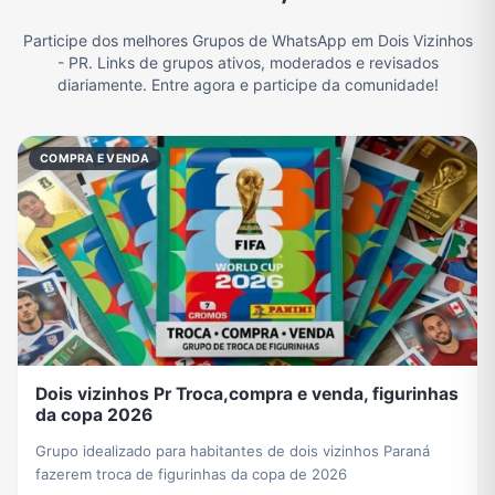
Participe dos melhores Grupos de WhatsApp em Dois Vizinhos
Filmes e Séries
Frases e Mensagens
Futebol
Games e Jogos
- PR. Links de grupos ativos, moderados e revisados
diariamente. Entre agora e participe da comunidade!
Ganhar Dinheiro
Imobiliária
Memes, Engraçados e Zoeira
Moda e Beleza
COMPRA E VENDA
Música
Namoro
Notícias
Outros
Política
Profissões
Receitas
Redes Sociais
Dois vizinhos Pr Troca,compra e venda, figurinhas
da copa 2026
Religião
Tecnologia
TV
Vagas de Empregos
Grupo idealizado para habitantes de dois vizinhos Paraná
fazerem troca de figurinhas da copa de 2026