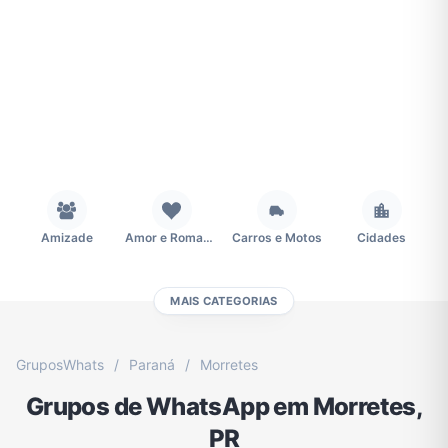
Amizade
Amor e Romance
Carros e Motos
Cidades
MAIS CATEGORIAS
Concursos
Desenhos e Animes
Educação
Emagrecimento e Perda de Peso
GruposWhats
/
Paraná
/
Morretes
Grupos de WhatsApp em Morretes,
Esportes
Eventos
Fãs
Figurinhas e Stickers
PR