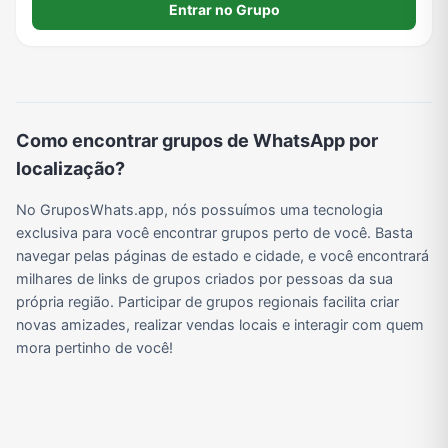
verde das montanhas, do ar puro, cachoeiras, boia cross,
Entrar no Grupo
Viagem e Turismo
Investimentos e Finanças
Negócios & Empreendedorismo
Grupos de WhatsApp Amigos
montanhismo, e etc
Grupo de Vendas WhatsApp
Grupo de Figurinhas WhatsApp
Grupos de WhatsApp Free Fire
Grupo de Stickers Whatsapp
Como encontrar grupos de WhatsApp por
localização?
Grupo WhatsApp Corinthians
Grupo WhatsApp Palmeiras
Grupo WhatsApp BTS
Grupo de WhatsApp Amizade
No GruposWhats.app, nós possuímos uma tecnologia
exclusiva para você encontrar grupos perto de você. Basta
navegar pelas páginas de estado e cidade, e você encontrará
Grupos de WhatsApp do Flamengo
Links
Grupos de Big Brother Brasil do WhatsApp
Grupos de WhatsApp do São Paulo FC
milhares de links de grupos criados por pessoas da sua
própria região. Participar de grupos regionais facilita criar
novas amizades, realizar vendas locais e interagir com quem
mora pertinho de você!
Vídeos
Compra e Venda
Grupos de LoL no WhatsApp
Grupos de Otakus no WhatsApp
Grupos de WhatsApp Visualização de Status
Grupos para Ganhar Seguidores no Instagram
Grupos de Whatsapp de Kwai
Grupos de WhatsApp de Tiktok