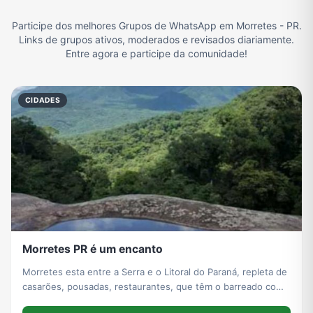
Participe dos melhores Grupos de WhatsApp em Morretes - PR.
Filmes e Séries
Frases e Mensagens
Futebol
Games e Jogos
Links de grupos ativos, moderados e revisados diariamente.
Entre agora e participe da comunidade!
Ganhar Dinheiro
Imobiliária
Memes, Engraçados e Zoeira
Moda e Beleza
CIDADES
Música
Namoro
Notícias
Outros
Política
Profissões
Receitas
Redes Sociais
Morretes PR é um encanto
Religião
Tecnologia
TV
Vagas de Empregos
Morretes esta entre a Serra e o Litoral do Paraná, repleta de
casarões, pousadas, restaurantes, que têm o barreado como
prato típico, para quem quer descansar e ir ao encontro do