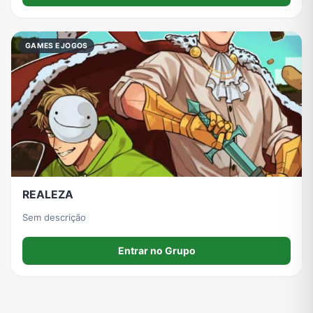
Viagem e Turismo
Investimentos e Finanças
Negócios & Empreendedorismo
Grupos de WhatsApp Amigos
GAMES E JOGOS
Grupo de Vendas WhatsApp
Grupo de Figurinhas WhatsApp
Grupos de WhatsApp Free Fire
Grupo de Stickers Whatsapp
Grupo WhatsApp Corinthians
Grupo WhatsApp Palmeiras
Grupo WhatsApp BTS
Grupo de WhatsApp Amizade
Grupos de WhatsApp do Flamengo
Links
Grupos de Big Brother Brasil do WhatsApp
Grupos de WhatsApp do São Paulo FC
REALEZA
Sem descrição
Vídeos
Compra e Venda
Grupos de LoL no WhatsApp
Grupos de Otakus no WhatsApp
Entrar no Grupo
Grupos de WhatsApp Visualização de Status
Grupos para Ganhar Seguidores no Instagram
Grupos de Whatsapp de Kwai
Grupos de WhatsApp de Tiktok