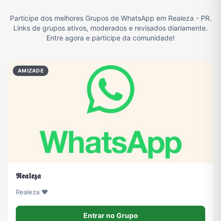
Participe dos melhores Grupos de WhatsApp em Realeza - PR.
Filmes e Séries
Frases e Mensagens
Futebol
Games e Jogos
Links de grupos ativos, moderados e revisados diariamente.
Entre agora e participe da comunidade!
Ganhar Dinheiro
Imobiliária
Memes, Engraçados e Zoeira
Moda e Beleza
AMIZADE
Música
Namoro
Notícias
Outros
Política
Profissões
Receitas
Redes Sociais
𝕽𝖊𝖆𝖑𝖊𝖟𝖆
Religião
Tecnologia
TV
Vagas de Empregos
Realeza ❤️
Entrar no Grupo