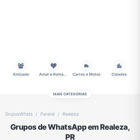
Amizade
Amor e Romance
Carros e Motos
Cidades
MAIS CATEGORIAS
Concursos
Desenhos e Animes
Educação
Emagrecimento e Perda de Peso
GruposWhats
/
Paraná
/
Realeza
Grupos de WhatsApp em Realeza,
Esportes
Eventos
Fãs
Figurinhas e Stickers
PR