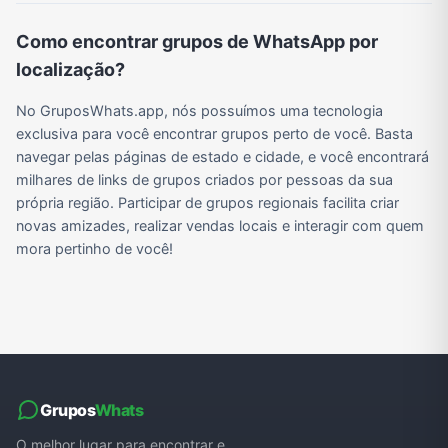
Como encontrar grupos de WhatsApp por
localização?
Grupos de WhatsApp do BBB 22
Grupos de Pix do WhatsApp
Grupos de A Fazenda no WhatsApp
Grupos de Bolsonaro no Whatsapp
No GruposWhats.app, nós possuímos uma tecnologia
exclusiva para você encontrar grupos perto de você. Basta
Grupos de Lula no Whatsapp
Divulgação
Shitpost
Grupos de WhatsApp de Kpop
navegar pelas páginas de estado e cidade, e você encontrará
milhares de links de grupos criados por pessoas da sua
própria região. Participar de grupos regionais facilita criar
novas amizades, realizar vendas locais e interagir com quem
Grupos de WhatsApp de Roblox
Grupos de WhatsApp de Now United
Grupos de Sinais Blaze no WhatsApp
Grupos de Apostas Esportivas no WhatsApp
mora pertinho de você!
Grupos de Caminhão no WhatsApp
Grupos de WhatsApp do BBB 23
Grupos de WhatsApp Evangélicos
Grupos de WhatsApp de Webnamoro
Grupos de WhatsApp de Caminhoneiros
Grupos de WhatsApp do BBB 24
Grupos de WhatsApp do BBB 25
Grupos de WhatsApp de Blox Fruits
Grupos
Whats
O melhor lugar para encontrar e