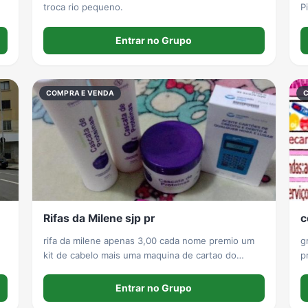
troca rio pequeno.
P
Entrar no Grupo
COMPRA E VENDA
Rifas da Milene sjp pr
c
rifa da milene apenas 3,00 cada nome premio um
g
kit de cabelo mais uma maquina de cartao do
p
mercado pago e um rimel. venha escolher seu
f
nome da sorte. para ganhador o kit sera entregue
e
Entrar no Grupo
em sua residencia somente para pessoal de sao