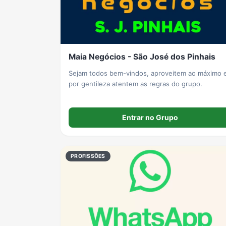
Grupos de LoL no WhatsApp
Grupos de Otakus no WhatsApp
Grupos de WhatsApp Visualização de Status
Maia Negócios - São José dos Pinhais
Grupos de Lula no Whatsapp
Divulgação
Shitpost
Sejam todos bem-vindos, aproveitem ao máximo 
por gentileza atentem as regras do grupo.
Grupos de WhatsApp Evangélicos
Grupos de WhatsApp de Webnamoro
Grupos de WhatsApp de Caminhoneiros
Entrar no Grupo
PROFISSÕES