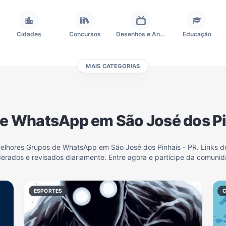
Cidades
Concursos
Desenhos e Animes
Educação
MAIS CATEGORIAS
Frases e Mensagens
Futebol
Games e Jogos
Ganhar Dinheiro
e WhatsApp em São José dos Pi
Outros
Política
Profissões
Receitas
melhores Grupos de WhatsApp em São José dos Pinhais - PR. Links de
erados e revisados diariamente. Entre agora e participe da comunid
Investimentos e Finanças
Negócios & Empreendedorismo
Grupos de WhatsApp Amigos
Grupo de Vendas WhatsApp
ESPORTES
Grupo de WhatsApp Amizade
Grupos de WhatsApp do Flamengo
Links
Grupos de Big Brother Brasil do WhatsApp