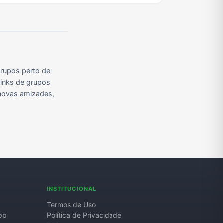
rupos perto de
links de grupos
r novas amizades,
INSTITUCIONAL
Termos de Uso
pp
Política de Privacidade