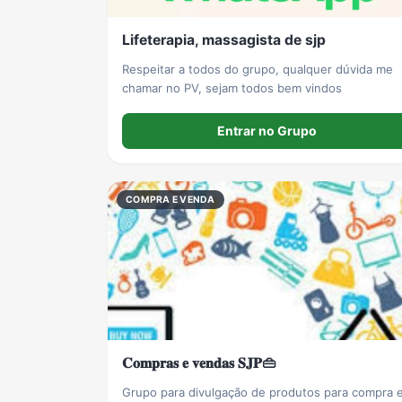
Lifeterapia, massagista de sjp
Respeitar a todos do grupo, qualquer dúvida me
chamar no PV, sejam todos bem vindos
Entrar no Grupo
COMPRA E VENDA
𝐂𝐨𝐦𝐩𝐫𝐚𝐬 𝐞 𝐯𝐞𝐧𝐝𝐚𝐬 𝐒𝐉𝐏👜
Grupo para divulgação de produtos para compra 