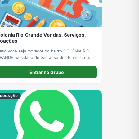
Grupos de Pix do WhatsApp
Grupos de A Fazenda no WhatsApp
Grupos de Bolsonaro no Whatsapp
olonia Rio Grande Vendas, Serviços,
Grupos de Apostas Esportivas no WhatsApp
Grupos de Caminhão no WhatsApp
Grupos de WhatsApp do BBB 23
oações
aso você seja morador do bairro COLÔNIA RIO
RANDE na cidade de São José dos Pinhais, ou
lguém que more em bairro vizinho, fique a
ontade para anunciar no grupo. Mas acima de
Entrar no Grupo
udo, respeite as regras.
EDUCAÇÃO