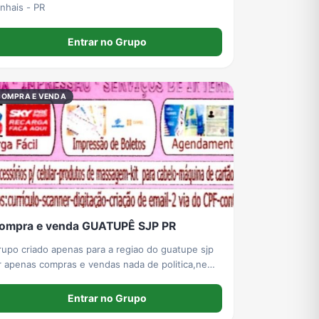
inhais - PR
Entrar no Grupo
COMPRA E VENDA
ompra e venda GUATUPÊ SJP PR
rupo criado apenas para a regiao do guatupe sjp
r apenas compras e vendas nada de politica,nem
utebol,nem brigas e postagens repetidas sera
xcluido. postem seus desapegos.
Entrar no Grupo