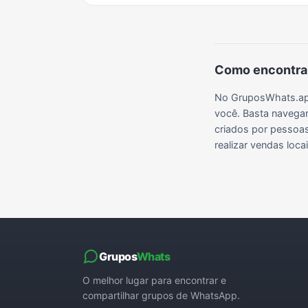
Como encontrar
No GruposWhats.app
você. Basta navegar
criados por pessoas 
realizar vendas loc
Grupos
Whats
O melhor lugar para encontrar e
compartilhar grupos de WhatsApp.