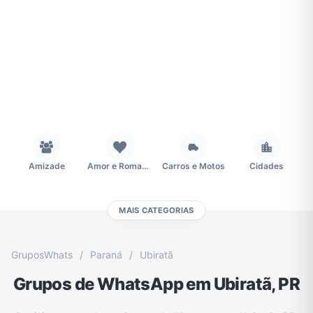
Amizade
Amor e Romance
Carros e Motos
Cidades
MAIS CATEGORIAS
Concursos
Desenhos e Animes
Educação
Emagrecimento e Perda de Peso
GruposWhats
/
Paraná
/
Ubiratã
Grupos de WhatsApp em Ubiratã, PR
Esportes
Eventos
Fãs
Figurinhas e Stickers