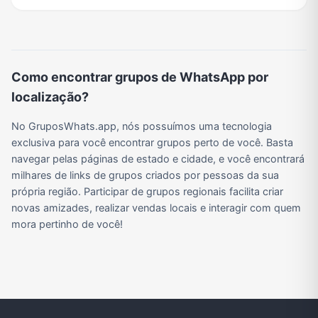
Viagem e Turismo
Investimentos e Finanças
Negócios & Empreendedorismo
Grupos de WhatsApp Amigos
Grupo de Vendas WhatsApp
Grupo de Figurinhas WhatsApp
Grupos de WhatsApp Free Fire
Grupo de Stickers Whatsapp
Como encontrar grupos de WhatsApp por
localização?
No GruposWhats.app, nós possuímos uma tecnologia
Grupo WhatsApp Corinthians
Grupo WhatsApp Palmeiras
Grupo WhatsApp BTS
Grupo de WhatsApp Amizade
exclusiva para você encontrar grupos perto de você. Basta
navegar pelas páginas de estado e cidade, e você encontrará
milhares de links de grupos criados por pessoas da sua
Grupos de WhatsApp do Flamengo
Links
Grupos de Big Brother Brasil do WhatsApp
Grupos de WhatsApp do São Paulo FC
própria região. Participar de grupos regionais facilita criar
novas amizades, realizar vendas locais e interagir com quem
mora pertinho de você!
Vídeos
Compra e Venda
Grupos de LoL no WhatsApp
Grupos de Otakus no WhatsApp
Grupos de WhatsApp Visualização de Status
Grupos para Ganhar Seguidores no Instagram
Grupos de Whatsapp de Kwai
Grupos de WhatsApp de Tiktok