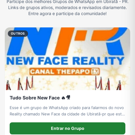
Participe dos melhores Grupos de WhatsApp em Ubiratã - PR.
Links de grupos ativos, moderados e revisados diariamente.
Filmes e Séries
Frases e Mensagens
Futebol
Games e Jogos
Entre agora e participe da comunidade!
OUTROS
Ganhar Dinheiro
Imobiliária
Memes, Engraçados e Zoeira
Moda e Beleza
Música
Namoro
Notícias
Outros
Política
Profissões
Receitas
Redes Sociais
Tudo Sobre New Face 🔥🎥
Esse é um grupo de WhatsApp criado para falarmos do novo
Religião
Tecnologia
TV
Vagas de Empregos
Reality chamado New Face da cidade de Ubiratã-pr que está
sendo exibido 24 hrs no Facebook e YouTube. Você será
bem vindo no grupo e não deixe de zuar com a gente por
Entrar no Grupo
que queremos fogo no parquinho.