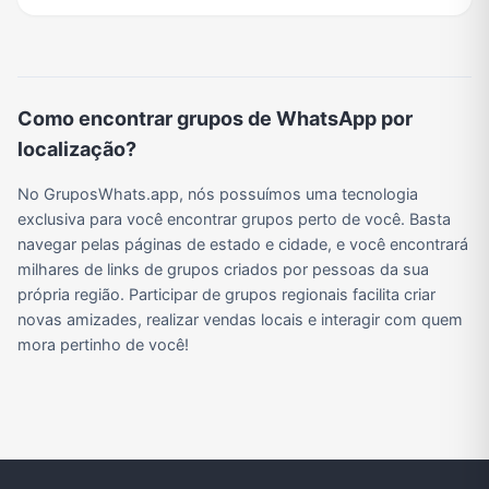
Grupos de WhatsApp do BBB 22
Grupos de Pix do WhatsApp
Grupos de A Fazenda no WhatsApp
Grupos de Bolsonaro no Whatsapp
Como encontrar grupos de WhatsApp por
Grupos de Lula no Whatsapp
Divulgação
Shitpost
Grupos de WhatsApp de Kpop
localização?
No GruposWhats.app, nós possuímos uma tecnologia
exclusiva para você encontrar grupos perto de você. Basta
Grupos de WhatsApp de Roblox
Grupos de WhatsApp de Now United
Grupos de Sinais Blaze no WhatsApp
Grupos de Apostas Esportivas no WhatsApp
navegar pelas páginas de estado e cidade, e você encontrará
milhares de links de grupos criados por pessoas da sua
própria região. Participar de grupos regionais facilita criar
novas amizades, realizar vendas locais e interagir com quem
Grupos de Caminhão no WhatsApp
Grupos de WhatsApp do BBB 23
Grupos de WhatsApp Evangélicos
Grupos de WhatsApp de Webnamoro
mora pertinho de você!
Grupos de WhatsApp de Caminhoneiros
Grupos de WhatsApp do BBB 24
Grupos de WhatsApp do BBB 25
Grupos de WhatsApp de Blox Fruits