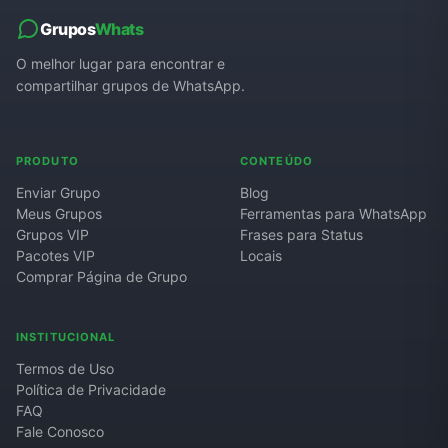
Grupos de WhatsApp de Roube um Brainrot
Grupos
Whats
O melhor lugar para encontrar e
compartilhar grupos de WhatsApp.
PRODUTO
CONTEÚDO
Enviar Grupo
Blog
Meus Grupos
Ferramentas para WhatsApp
Grupos VIP
Frases para Status
Pacotes VIP
Locais
Comprar Página de Grupo
INSTITUCIONAL
Termos de Uso
Política de Privacidade
FAQ
Fale Conosco