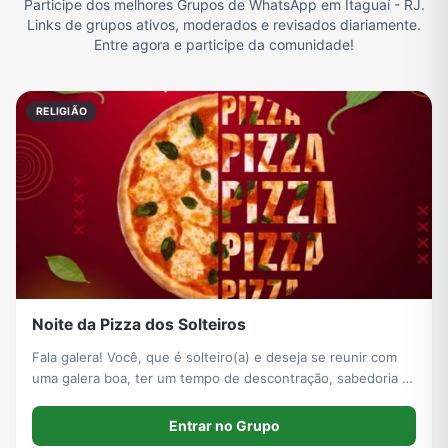
Participe dos melhores Grupos de WhatsApp em Itaguaí - RJ.
Links de grupos ativos, moderados e revisados diariamente.
Entre agora e participe da comunidade!
Grupo de Vendas WhatsApp
Grupo de Figurinhas WhatsApp
Grupos de WhatsApp Free Fire
Grupo de Stickers Whatsapp
RELIGIÃO
Grupo WhatsApp Corinthians
Grupo WhatsApp Palmeiras
Grupo WhatsApp BTS
Grupo de WhatsApp Amizade
Grupos de WhatsApp do Flamengo
Links
Grupos de Big Brother Brasil do WhatsApp
Grupos de WhatsApp do São Paulo FC
Noite da Pizza dos Solteiros
Vídeos
Compra e Venda
Grupos de LoL no WhatsApp
Grupos de Otakus no WhatsApp
Fala galera! Você, que é solteiro(a) e deseja se reunir com
uma galera boa, ter um tempo de descontração, sabedoria e
de qualidade: ESSE CONVITE É PARA VOCÊ! Teremos a
Grupos de WhatsApp Visualização de Status
Grupos para Ganhar Seguidores no Instagram
Grupos de Whatsapp de Kwai
Grupos de WhatsApp de Tiktok
#NOITEDOSSOLTEIROS e vai bombar!! Será dia 23/06 no Dom
Entrar no Grupo
Zellitus em Itaguaí.