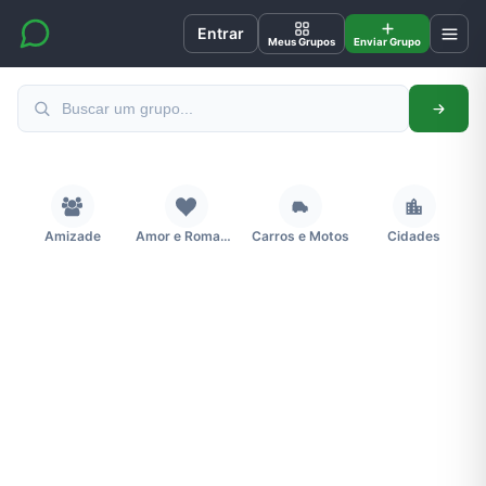
Entrar
Meus Grupos
Enviar Grupo
Amizade
Amor e Romance
Carros e Motos
Cidades
Concursos
Desenhos e Animes
Educação
Emagrecimento e Perda de Peso
Esportes
Eventos
Fãs
Figurinhas e Stickers