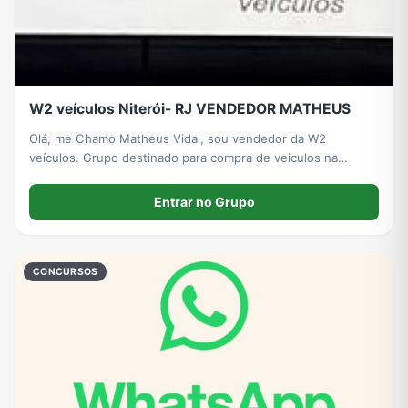
W2 veículos Niterói- RJ VENDEDOR MATHEUS
Olá, me Chamo Matheus Vidal, sou vendedor da W2
veículos. Grupo destinado para compra de veiculos na
W2veiculos. Estarei postando todas as novidades aqui no
grupo, gostando de alguma é só entrar em contato comigo
Entrar no Grupo
no PV
CONCURSOS