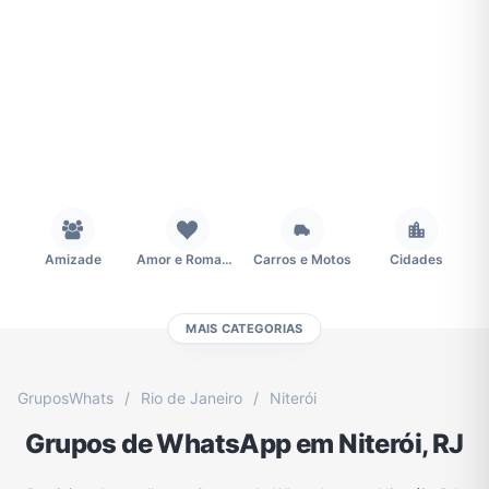
Amizade
Amor e Romance
Carros e Motos
Cidades
MAIS CATEGORIAS
Concursos
Desenhos e Animes
Educação
Emagrecimento e Perda de Peso
GruposWhats
/
Rio de Janeiro
/
Niterói
Grupos de WhatsApp em Niterói, RJ
Esportes
Eventos
Fãs
Figurinhas e Stickers