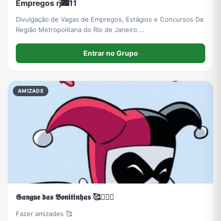
Empregos rj🌃11
Divulgação de Vagas de Empregos, Estágios e Concursos Da
Região Metropolitana do Rio de Janeiro.
agazetaempregosrio.com.br/index.php/empregos/niteroi-
sao-goncalo
Entrar no Grupo
AMIZADE
𝕲𝖆𝖓𝖌𝖚𝖊 𝖉𝖆𝖘 𝕭𝖔𝖓𝖎𝖙𝖎𝖓𝖍𝖆𝖘 🥰🙅🏽‍♀️
Fazer amizades 🥰