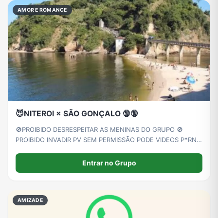
AMOR E ROMANCE
😈NITEROI × SÃO GONÇALO 🔞🔞
🚫PROIBIDO DESRESPEITAR AS MENINAS DO GRUPO 🚫
PROIBIDO INVADIR PV SEM PERMISSÃO PODE VIDEOS P*RN*
DE TODO TIPO. MENOS CONTEUDO COM MENORES. CP.
QUALQUER UM QUE DESRESPEITAR AS REGRAS SERA BAM.
Entrar no Grupo
GRUPO RESERVADO PARA PESSOAS DE NITERÓI E SÃO
GONÇALO.
AMIZADE