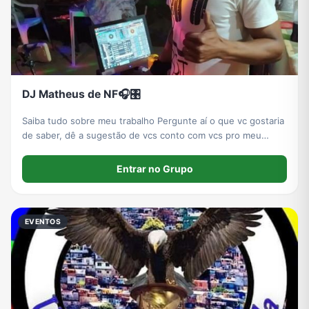
DJ Matheus de NF🎧🎛️
Saiba tudo sobre meu trabalho Pergunte aí o que vc gostaria
de saber, dê a sugestão de vcs conto com vcs pro meu
trabalho evoluir 🎧🎛️🎞️🎼💻
Entrar no Grupo
EVENTOS