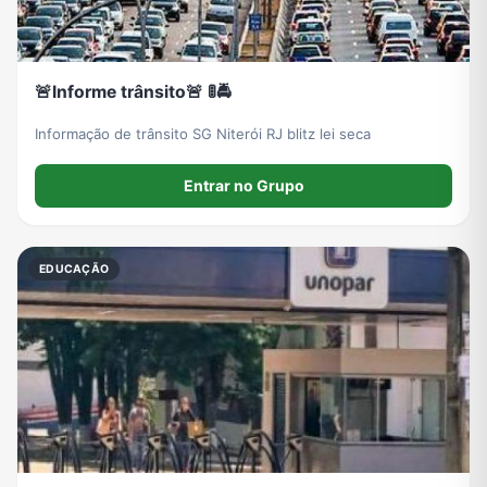
🚨Informe trânsito🚨 🚦🚔
Informação de trânsito SG Niterói RJ blitz lei seca
Entrar no Grupo
EDUCAÇÃO