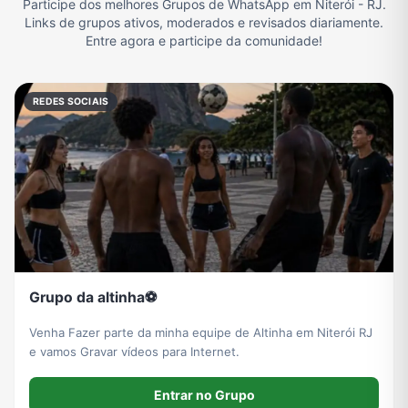
Participe dos melhores Grupos de WhatsApp em Niterói - RJ.
Links de grupos ativos, moderados e revisados diariamente.
Filmes e Séries
Frases e Mensagens
Futebol
Games e Jogos
Entre agora e participe da comunidade!
REDES SOCIAIS
Ganhar Dinheiro
Imobiliária
Memes, Engraçados e Zoeira
Moda e Beleza
Música
Namoro
Notícias
Outros
Política
Profissões
Receitas
Redes Sociais
Grupo da altinha⚽️
Venha Fazer parte da minha equipe de Altinha em Niterói RJ
Religião
Tecnologia
TV
Vagas de Empregos
e vamos Gravar vídeos para Internet.
Entrar no Grupo