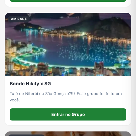
Viagem e Turismo
Investimentos e Finanças
Negócios & Empreendedorismo
Grupos de WhatsApp Amigos
AMIZADE
Grupo de Vendas WhatsApp
Grupo de Figurinhas WhatsApp
Grupos de WhatsApp Free Fire
Grupo de Stickers Whatsapp
Grupo WhatsApp Corinthians
Grupo WhatsApp Palmeiras
Grupo WhatsApp BTS
Grupo de WhatsApp Amizade
Grupos de WhatsApp do Flamengo
Links
Grupos de Big Brother Brasil do WhatsApp
Grupos de WhatsApp do São Paulo FC
Bonde Nikity x SG
Tu é de Niterói ou São Gonçalo?!!? Esse grupo foi feito pra
você.
Vídeos
Compra e Venda
Grupos de LoL no WhatsApp
Grupos de Otakus no WhatsApp
Entrar no Grupo
Grupos de WhatsApp Visualização de Status
Grupos para Ganhar Seguidores no Instagram
Grupos de Whatsapp de Kwai
Grupos de WhatsApp de Tiktok