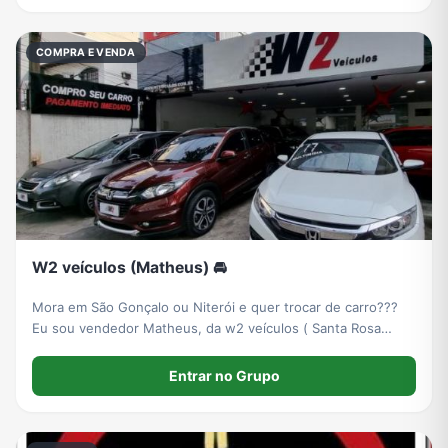
COMPRA E VENDA
W2 veículos (Matheus) 🚘
Mora em São Gonçalo ou Niterói e quer trocar de carro???
Eu sou vendedor Matheus, da w2 veículos ( Santa Rosa
niteroi) Tenho várias opções para você
Entrar no Grupo