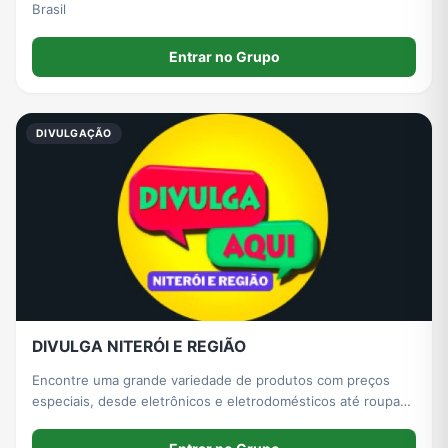
Brasil
Entrar no Grupo
DIVULGAÇÃO
DIVULGA NITERÓI E REGIÃO
Encontre uma grande variedade de produtos com preços
especiais, desde eletrônicos e eletrodomésticos até roupas,
peças automotivas, utensílios para casa, acessórios de
moda, calçados e muito mais. Você Vai se surpreender aqui!