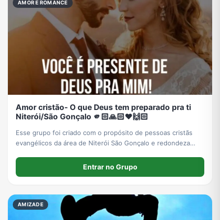
AMOR E ROMANCE
Grupos de WhatsApp do BBB 22
Grupos de Pix do WhatsApp
Grupos de A Fazenda no WhatsApp
Grupos de Bolsonaro no Whatsapp
Grupos de Lula no Whatsapp
Divulgação
Shitpost
Grupos de WhatsApp de Kpop
Amor cristão- O que Deus tem preparado pra ti
Niterói/São Gonçalo 🫵🏻🙏🏻❤️🙌🏻
Grupos de WhatsApp de Roblox
Grupos de WhatsApp de Now United
Grupos de Sinais Blaze no WhatsApp
Grupos de Apostas Esportivas no WhatsApp
Esse grupo foi criado com o propósito de pessoas cristãs
evangélicos da área de Niterói São Gonçalo e redondeza
que, estão sm busca de sua varoa ou varão.
Grupos de Caminhão no WhatsApp
Grupos de WhatsApp do BBB 23
Grupos de WhatsApp Evangélicos
Grupos de WhatsApp de Webnamoro
Entrar no Grupo
Grupos de WhatsApp de Caminhoneiros
Grupos de WhatsApp do BBB 24
Grupos de WhatsApp do BBB 25
Grupos de WhatsApp de Blox Fruits
AMIZADE