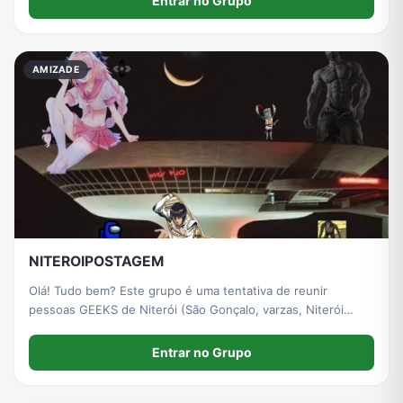
Entrar no Grupo
AMIZADE
NITEROIPOSTAGEM
Olá! Tudo bem? Este grupo é uma tentativa de reunir
pessoas GEEKS de Niterói (São Gonçalo, varzas, Niterói
centro, Itaipu, engenho do Mato, Maricá, itaipuaçu ect ect..)
, pessoas que gostam de animes, jogos, séries, eventos
Entrar no Grupo
GEEKS ect ect.. Até então temos