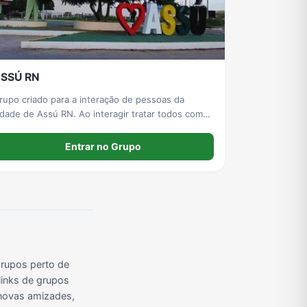
Grupos de Pix do WhatsApp
Grupos de A Fazenda no WhatsApp
Grupos de Bolsonaro no Whatsapp
SSÚ RN
Grupos de Apostas Esportivas no WhatsApp
Grupos de Caminhão no WhatsApp
Grupos de WhatsApp do BBB 23
rupo criado para a interação de pessoas da
idade de Assú RN. Ao interagir tratar todos com
espeito🤝 SEJAM BEM VINDOS!
Entrar no Grupo
rupos perto de
links de grupos
r novas amizades,