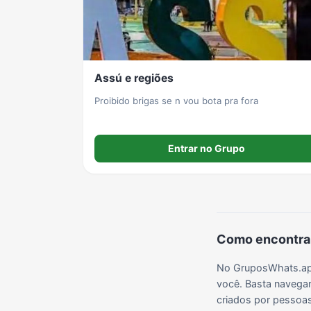
Grupos de LoL no WhatsApp
Grupos de Otakus no WhatsApp
Grupos de WhatsApp Visualização de Status
Assú e regiões
Grupos de Lula no Whatsapp
Divulgação
Shitpost
Proibido brigas se n vou bota pra fora
Grupos de WhatsApp Evangélicos
Grupos de WhatsApp de Webnamoro
Grupos de WhatsApp de Caminhoneiros
Entrar no Grupo
Como encontrar
No GruposWhats.app
você. Basta navegar
criados por pessoas 