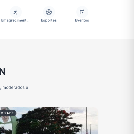
Emagrecimento e Perda de Peso
Esportes
Eventos
Imobiliária
Memes, Engraçados e Zoeira
Moda e Beleza
RN
Redes Sociais
Religião
Tecnologia
s, moderados e
Grupo de Figurinhas WhatsApp
Grupos de WhatsApp Free Fire
Grupo de Stickers Whatsapp
AMIZADE
Grupos de WhatsApp do São Paulo FC
Vídeos
Compra e Venda