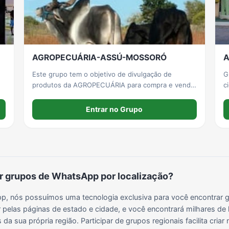
Grupos para Ganhar Seguidores no Instagram
Grupos de Whatsapp de Kwai
Grupos de WhatsApp de Tiktok
Grupos de WhatsApp do BBB 22
AGROPECUÁRIA-ASSÚ-MOSSORÓ
A
Grupos de WhatsApp de Kpop
Grupos de WhatsApp de Roblox
Grupos de WhatsApp de Now United
Grupos de Sinais Blaze no WhatsApp
Este grupo tem o objetivo de divulgação de
G
produtos da AGROPECUÁRIA para compra e venda,
c
como animais, cereais, máquinas e equipamentos,
r
Grupos de WhatsApp do BBB 24
Grupos de WhatsApp do BBB 25
Grupos de WhatsApp de Blox Fruits
Grupos de WhatsApp de Roube um Brainrot
imóveis etc
Entrar no Grupo
 grupos de WhatsApp por localização?
, nós possuímos uma tecnologia exclusiva para você encontrar g
 pelas páginas de estado e cidade, e você encontrará milhares de 
da sua própria região. Participar de grupos regionais facilita cria