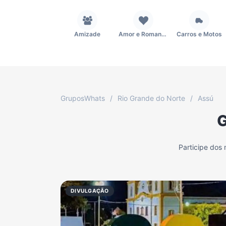
Amizade
Amor e Romance
Carros e Motos
Fãs
Figurinhas e Stickers
Filmes e Séries
GruposWhats
/
Rio Grande do Norte
/
Assú
G
Música
Namoro
Notícias
Participe dos
TV
Vagas de Empregos
Viagem e Turismo
DIVULGAÇÃO
Grupo WhatsApp Corinthians
Grupo WhatsApp Palmeiras
Grupo WhatsApp BTS