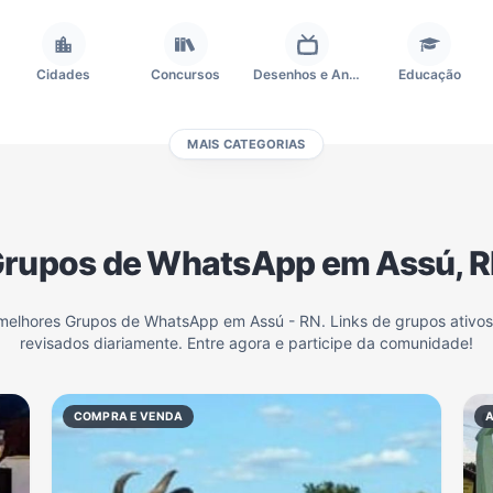
Cidades
Concursos
Desenhos e Animes
Educação
MAIS CATEGORIAS
Frases e Mensagens
Futebol
Games e Jogos
Ganhar Dinheiro
rupos de WhatsApp em Assú, 
Outros
Política
Profissões
Receitas
 melhores Grupos de WhatsApp em Assú - RN. Links de grupos ativo
revisados diariamente. Entre agora e participe da comunidade!
Investimentos e Finanças
Negócios & Empreendedorismo
Grupos de WhatsApp Amigos
Grupo de Vendas WhatsApp
COMPRA E VENDA
Grupo de WhatsApp Amizade
Grupos de WhatsApp do Flamengo
Links
Grupos de Big Brother Brasil do WhatsApp