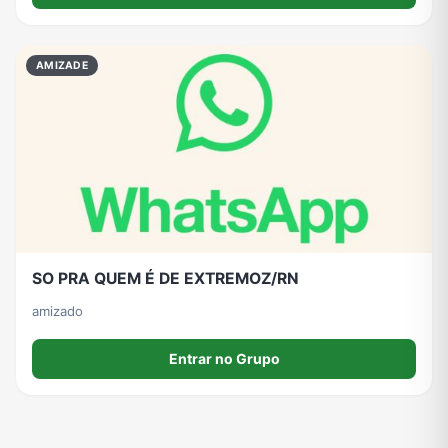
Viagem e Turismo
Investimentos e Finanças
Negócios & Empreendedorismo
Grupos de WhatsApp Amigos
AMIZADE
Grupo de Vendas WhatsApp
Grupo de Figurinhas WhatsApp
Grupos de WhatsApp Free Fire
Grupo de Stickers Whatsapp
Grupo WhatsApp Corinthians
Grupo WhatsApp Palmeiras
Grupo WhatsApp BTS
Grupo de WhatsApp Amizade
Grupos de WhatsApp do Flamengo
Links
Grupos de Big Brother Brasil do WhatsApp
Grupos de WhatsApp do São Paulo FC
SO PRA QUEM É DE EXTREMOZ/RN
amizado
Vídeos
Compra e Venda
Grupos de LoL no WhatsApp
Grupos de Otakus no WhatsApp
Entrar no Grupo
Grupos de WhatsApp Visualização de Status
Grupos para Ganhar Seguidores no Instagram
Grupos de Whatsapp de Kwai
Grupos de WhatsApp de Tiktok