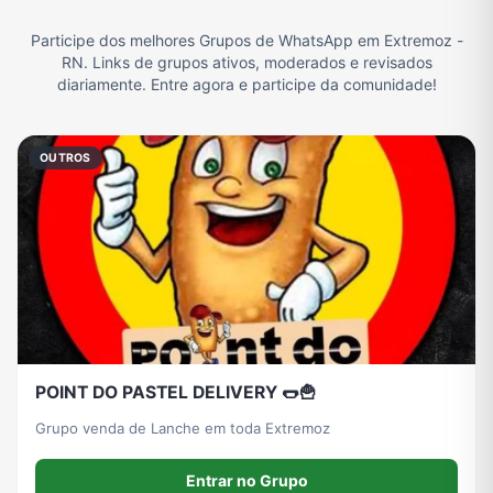
Participe dos melhores Grupos de WhatsApp em Extremoz -
Filmes e Séries
Frases e Mensagens
Futebol
Games e Jogos
RN. Links de grupos ativos, moderados e revisados
diariamente. Entre agora e participe da comunidade!
Ganhar Dinheiro
Imobiliária
Memes, Engraçados e Zoeira
Moda e Beleza
OUTROS
Música
Namoro
Notícias
Outros
Política
Profissões
Receitas
Redes Sociais
POINT DO PASTEL DELIVERY 🌭🍟
Religião
Tecnologia
TV
Vagas de Empregos
Grupo venda de Lanche em toda Extremoz
Entrar no Grupo