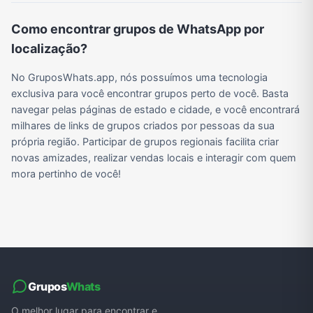
Como encontrar grupos de WhatsApp por
localização?
Grupos de WhatsApp do BBB 22
Grupos de Pix do WhatsApp
Grupos de A Fazenda no WhatsApp
Grupos de Bolsonaro no Whatsapp
No GruposWhats.app, nós possuímos uma tecnologia
exclusiva para você encontrar grupos perto de você. Basta
Grupos de Lula no Whatsapp
Divulgação
Shitpost
Grupos de WhatsApp de Kpop
navegar pelas páginas de estado e cidade, e você encontrará
milhares de links de grupos criados por pessoas da sua
própria região. Participar de grupos regionais facilita criar
novas amizades, realizar vendas locais e interagir com quem
Grupos de WhatsApp de Roblox
Grupos de WhatsApp de Now United
Grupos de Sinais Blaze no WhatsApp
Grupos de Apostas Esportivas no WhatsApp
mora pertinho de você!
Grupos de Caminhão no WhatsApp
Grupos de WhatsApp do BBB 23
Grupos de WhatsApp Evangélicos
Grupos de WhatsApp de Webnamoro
Grupos de WhatsApp de Caminhoneiros
Grupos de WhatsApp do BBB 24
Grupos de WhatsApp do BBB 25
Grupos de WhatsApp de Blox Fruits
Grupos
Whats
O melhor lugar para encontrar e