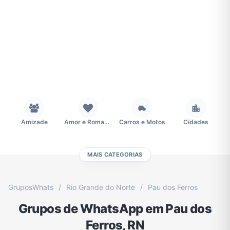
Amizade
Amor e Romance
Carros e Motos
Cidades
MAIS CATEGORIAS
Concursos
Desenhos e Animes
Educação
Emagrecimento e Perda de Peso
GruposWhats
/
Rio Grande do Norte
/
Pau dos Ferros
Grupos de WhatsApp em Pau dos
Esportes
Eventos
Fãs
Figurinhas e Stickers
Ferros, RN