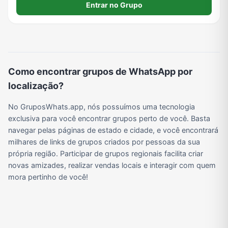
Entrar no Grupo
Viagem e Turismo
Investimentos e Finanças
Negócios & Empreendedorismo
Grupos de WhatsApp Amigos
Grupo de Vendas WhatsApp
Grupo de Figurinhas WhatsApp
Grupos de WhatsApp Free Fire
Grupo de Stickers Whatsapp
Como encontrar grupos de WhatsApp por
localização?
Grupo WhatsApp Corinthians
Grupo WhatsApp Palmeiras
Grupo WhatsApp BTS
Grupo de WhatsApp Amizade
No GruposWhats.app, nós possuímos uma tecnologia
exclusiva para você encontrar grupos perto de você. Basta
navegar pelas páginas de estado e cidade, e você encontrará
Grupos de WhatsApp do Flamengo
Links
Grupos de Big Brother Brasil do WhatsApp
Grupos de WhatsApp do São Paulo FC
milhares de links de grupos criados por pessoas da sua
própria região. Participar de grupos regionais facilita criar
novas amizades, realizar vendas locais e interagir com quem
mora pertinho de você!
Vídeos
Compra e Venda
Grupos de LoL no WhatsApp
Grupos de Otakus no WhatsApp
Grupos de WhatsApp Visualização de Status
Grupos para Ganhar Seguidores no Instagram
Grupos de Whatsapp de Kwai
Grupos de WhatsApp de Tiktok