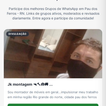
Participe dos melhores Grupos de WhatsApp em Pau dos
Filmes e Séries
Frases e Mensagens
Futebol
Games e Jogos
Ferros - RN. Links de grupos ativos, moderados e revisados
diariamente. Entre agora e participe da comunidade!
Ganhar Dinheiro
Imobiliária
Memes, Engraçados e Zoeira
Moda e Beleza
DIVULGAÇÃO
Música
Namoro
Notícias
Outros
Política
Profissões
Receitas
Redes Sociais
Jk montagem 🔫🔨🧰🚚 ...
Religião
Tecnologia
TV
Vagas de Empregos
Sou montador de móveis em geral...impulsionar meu trabalho
em minha região Rio grande do norte, cidade pau dos ferros