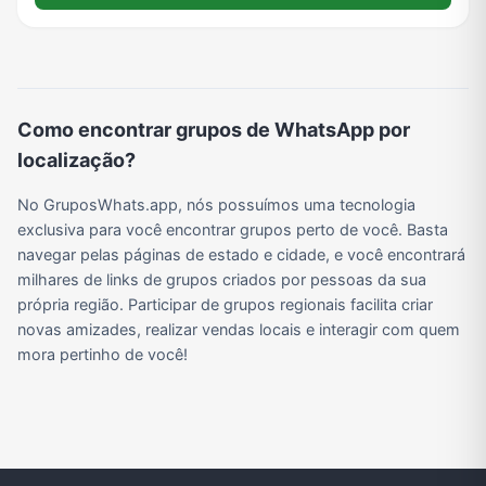
Viagem e Turismo
Investimentos e Finanças
Negócios & Empreendedorismo
Grupos de WhatsApp Amigos
Grupo de Vendas WhatsApp
Grupo de Figurinhas WhatsApp
Grupos de WhatsApp Free Fire
Grupo de Stickers Whatsapp
Como encontrar grupos de WhatsApp por
localização?
Grupo WhatsApp Corinthians
Grupo WhatsApp Palmeiras
Grupo WhatsApp BTS
Grupo de WhatsApp Amizade
No GruposWhats.app, nós possuímos uma tecnologia
exclusiva para você encontrar grupos perto de você. Basta
navegar pelas páginas de estado e cidade, e você encontrará
milhares de links de grupos criados por pessoas da sua
Grupos de WhatsApp do Flamengo
Links
Grupos de Big Brother Brasil do WhatsApp
Grupos de WhatsApp do São Paulo FC
própria região. Participar de grupos regionais facilita criar
novas amizades, realizar vendas locais e interagir com quem
mora pertinho de você!
Vídeos
Compra e Venda
Grupos de LoL no WhatsApp
Grupos de Otakus no WhatsApp
Grupos de WhatsApp Visualização de Status
Grupos para Ganhar Seguidores no Instagram
Grupos de Whatsapp de Kwai
Grupos de WhatsApp de Tiktok