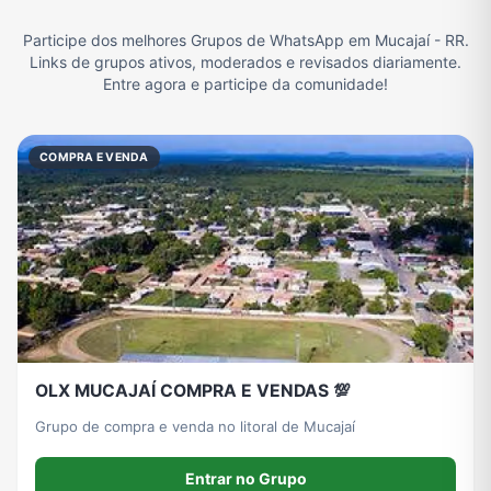
Participe dos melhores Grupos de WhatsApp em Mucajaí - RR.
Filmes e Séries
Frases e Mensagens
Futebol
Games e Jogos
Links de grupos ativos, moderados e revisados diariamente.
Entre agora e participe da comunidade!
Ganhar Dinheiro
Imobiliária
Memes, Engraçados e Zoeira
Moda e Beleza
COMPRA E VENDA
Música
Namoro
Notícias
Outros
Política
Profissões
Receitas
Redes Sociais
OLX MUCAJAÍ COMPRA E VENDAS 💯
Religião
Tecnologia
TV
Vagas de Empregos
Grupo de compra e venda no litoral de Mucajaí
Entrar no Grupo