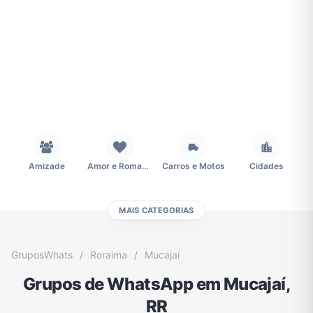
Amizade
Amor e Romance
Carros e Motos
Cidades
MAIS CATEGORIAS
Concursos
Desenhos e Animes
Educação
Emagrecimento e Perda de Peso
GruposWhats
/
Roraima
/
Mucajaí
Grupos de WhatsApp em Mucajaí,
Esportes
Eventos
Fãs
Figurinhas e Stickers
RR