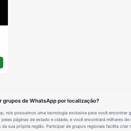
Grupos para Ganhar Seguidores no Instagram
Grupos de Whatsapp de Kwai
Grupos de WhatsApp de Tiktok
Grupos de WhatsApp do BBB 22
Grupos de WhatsApp de Kpop
Grupos de WhatsApp de Roblox
Grupos de WhatsApp de Now United
Grupos de Sinais Blaze no WhatsApp
Grupos de WhatsApp do BBB 24
Grupos de WhatsApp do BBB 25
Grupos de WhatsApp de Blox Fruits
Grupos de WhatsApp de Roube um Brainrot
 grupos de WhatsApp por localização?
, nós possuímos uma tecnologia exclusiva para você encontrar g
 pelas páginas de estado e cidade, e você encontrará milhares de 
da sua própria região. Participar de grupos regionais facilita cria