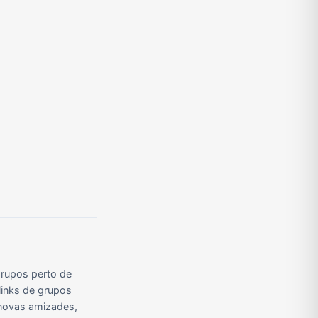
Grupos de Pix do WhatsApp
Grupos de A Fazenda no WhatsApp
Grupos de Bolsonaro no Whatsapp
Grupos de Apostas Esportivas no WhatsApp
Grupos de Caminhão no WhatsApp
Grupos de WhatsApp do BBB 23
rupos perto de
links de grupos
r novas amizades,