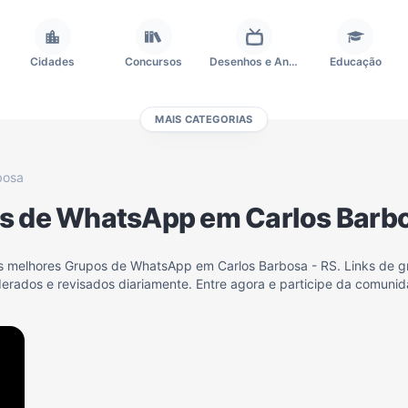
Cidades
Concursos
Desenhos e Animes
Educação
MAIS CATEGORIAS
Frases e Mensagens
Futebol
Games e Jogos
Ganhar Dinheiro
bosa
s de WhatsApp em Carlos Barbo
Outros
Política
Profissões
Receitas
os melhores Grupos de WhatsApp em Carlos Barbosa - RS. Links de gr
erados e revisados diariamente. Entre agora e participe da comunid
Investimentos e Finanças
Negócios & Empreendedorismo
Grupos de WhatsApp Amigos
Grupo de Vendas WhatsApp
Grupo de WhatsApp Amizade
Grupos de WhatsApp do Flamengo
Links
Grupos de Big Brother Brasil do WhatsApp