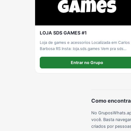
Grupos de LoL no WhatsApp
Grupos de Otakus no WhatsApp
Grupos de WhatsApp Visualização de Status
LOJA SDS GAMES #1
Grupos de Lula no Whatsapp
Divulgação
Shitpost
Loja de games e acessorios Localizada em Carlos
Barbosa RS Insta: loja.sds.games Vem pra sds
games
Grupos de WhatsApp Evangélicos
Grupos de WhatsApp de Webnamoro
Grupos de WhatsApp de Caminhoneiros
Entrar no Grupo
Como encontrar
No GruposWhats.app
você. Basta navegar
criados por pessoas 