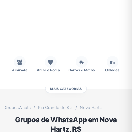
Amizade
Amor e Romance
Carros e Motos
Cidades
MAIS CATEGORIAS
Concursos
Desenhos e Animes
Educação
Emagrecimento e Perda de Peso
GruposWhats
/
Rio Grande do Sul
/
Nova Hartz
Grupos de WhatsApp em Nova
Esportes
Eventos
Fãs
Figurinhas e Stickers
Hartz, RS