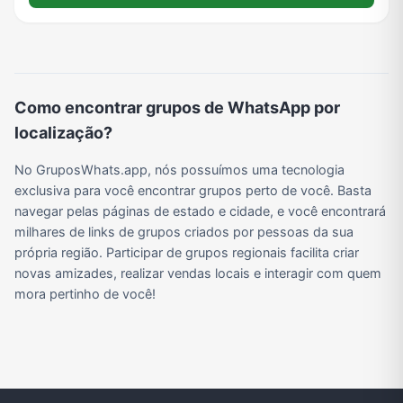
Viagem e Turismo
Investimentos e Finanças
Negócios & Empreendedorismo
Grupos de WhatsApp Amigos
Grupo de Vendas WhatsApp
Grupo de Figurinhas WhatsApp
Grupos de WhatsApp Free Fire
Grupo de Stickers Whatsapp
Como encontrar grupos de WhatsApp por
localização?
Grupo WhatsApp Corinthians
Grupo WhatsApp Palmeiras
Grupo WhatsApp BTS
Grupo de WhatsApp Amizade
No GruposWhats.app, nós possuímos uma tecnologia
exclusiva para você encontrar grupos perto de você. Basta
navegar pelas páginas de estado e cidade, e você encontrará
milhares de links de grupos criados por pessoas da sua
Grupos de WhatsApp do Flamengo
Links
Grupos de Big Brother Brasil do WhatsApp
Grupos de WhatsApp do São Paulo FC
própria região. Participar de grupos regionais facilita criar
novas amizades, realizar vendas locais e interagir com quem
mora pertinho de você!
Vídeos
Compra e Venda
Grupos de LoL no WhatsApp
Grupos de Otakus no WhatsApp
Grupos de WhatsApp Visualização de Status
Grupos para Ganhar Seguidores no Instagram
Grupos de Whatsapp de Kwai
Grupos de WhatsApp de Tiktok