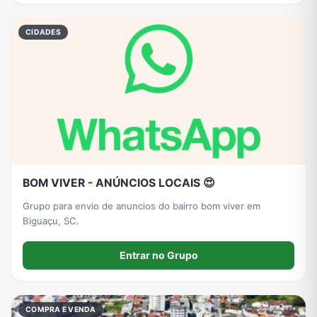
CIDADES
Grupos de WhatsApp do BBB 22
Grupos de Pix do WhatsApp
Grupos de A Fazenda no WhatsApp
Grupos de Bolsonaro no Whatsapp
Grupos de Lula no Whatsapp
Divulgação
Shitpost
Grupos de WhatsApp de Kpop
Grupos de WhatsApp de Roblox
Grupos de WhatsApp de Now United
Grupos de Sinais Blaze no WhatsApp
Grupos de Apostas Esportivas no WhatsApp
BOM VIVER - ANÚNCIOS LOCAIS 😍
Grupo para envio de anuncios do bairro bom viver em
Biguaçu, SC.
Grupos de Caminhão no WhatsApp
Grupos de WhatsApp do BBB 23
Grupos de WhatsApp Evangélicos
Grupos de WhatsApp de Webnamoro
Entrar no Grupo
Grupos de WhatsApp de Caminhoneiros
Grupos de WhatsApp do BBB 24
Grupos de WhatsApp do BBB 25
Grupos de WhatsApp de Blox Fruits
COMPRA E VENDA