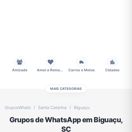
Amizade
Amor e Romance
Carros e Motos
Cidades
MAIS CATEGORIAS
Concursos
Desenhos e Animes
Educação
Emagrecimento e Perda de Peso
GruposWhats
/
Santa Catarina
/
Biguaçu
Grupos de WhatsApp em Biguaçu,
Esportes
Eventos
Fãs
Figurinhas e Stickers
SC