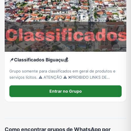
Grupos de WhatsApp de Roube um Brainrot
📌Classificados Biguaçu💰
Grupo somente para classificados em geral de produtos e
serviços lícitos. ⚠️ ATENÇÃO ⚠️ ❌PROIBIDO LINKS DE
GRUPOS. ❌ NUDZ ❌SPAM ❌ REPETIÇÃO CONSTANTE DE
PUBLICAÇÃO. ⚠️ADICIONAR 15 MEMBROS NO GRUPO⚠️
Entrar no Grupo
Como encontrar grupos de WhatsApp por