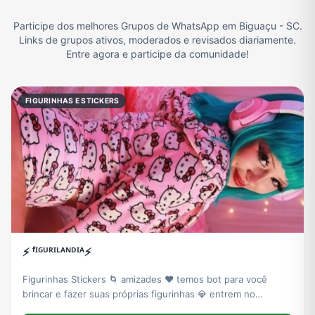
Participe dos melhores Grupos de WhatsApp em Biguaçu - SC.
Filmes e Séries
Frases e Mensagens
Futebol
Games e Jogos
Links de grupos ativos, moderados e revisados diariamente.
Entre agora e participe da comunidade!
Ganhar Dinheiro
Imobiliária
Memes, Engraçados e Zoeira
Moda e Beleza
FIGURINHAS E STICKERS
Música
Namoro
Notícias
Outros
Política
Profissões
Receitas
Redes Sociais
⚡ ᶠᴵᴳᵁᴿᴵᴸᴬᴺᴰᴵᴬ⚡
Religião
Tecnologia
TV
Vagas de Empregos
Figurinhas Stickers 🌀 amizades ❤️ temos bot para você
brincar e fazer suas próprias figurinhas 💎 entrem no
grupinho 💎