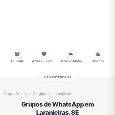
Amizade
Amor e Romance
Carros e Motos
Cidades
MAIS CATEGORIAS
Concursos
Desenhos e Animes
Educação
Emagrecimento e Perda de Peso
GruposWhats
/
Sergipe
/
Laranjeiras
Grupos de WhatsApp em
Esportes
Eventos
Fãs
Figurinhas e Stickers
Laranjeiras, SE