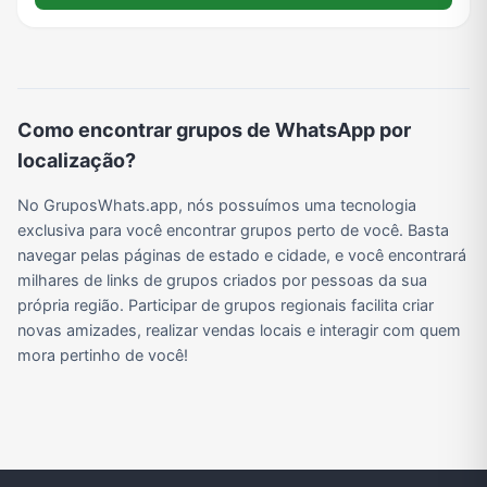
Viagem e Turismo
Investimentos e Finanças
Negócios & Empreendedorismo
Grupos de WhatsApp Amigos
Grupo de Vendas WhatsApp
Grupo de Figurinhas WhatsApp
Grupos de WhatsApp Free Fire
Grupo de Stickers Whatsapp
Como encontrar grupos de WhatsApp por
localização?
Grupo WhatsApp Corinthians
Grupo WhatsApp Palmeiras
Grupo WhatsApp BTS
Grupo de WhatsApp Amizade
No GruposWhats.app, nós possuímos uma tecnologia
exclusiva para você encontrar grupos perto de você. Basta
navegar pelas páginas de estado e cidade, e você encontrará
milhares de links de grupos criados por pessoas da sua
Grupos de WhatsApp do Flamengo
Links
Grupos de Big Brother Brasil do WhatsApp
Grupos de WhatsApp do São Paulo FC
própria região. Participar de grupos regionais facilita criar
novas amizades, realizar vendas locais e interagir com quem
mora pertinho de você!
Vídeos
Compra e Venda
Grupos de LoL no WhatsApp
Grupos de Otakus no WhatsApp
Grupos de WhatsApp Visualização de Status
Grupos para Ganhar Seguidores no Instagram
Grupos de Whatsapp de Kwai
Grupos de WhatsApp de Tiktok