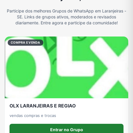
Participe dos melhores Grupos de WhatsApp em Laranjeiras -
Filmes e Séries
Frases e Mensagens
Futebol
Games e Jogos
SE. Links de grupos ativos, moderados e revisados
diariamente. Entre agora e participe da comunidade!
Ganhar Dinheiro
Imobiliária
Memes, Engraçados e Zoeira
Moda e Beleza
COMPRA E VENDA
Música
Namoro
Notícias
Outros
Política
Profissões
Receitas
Redes Sociais
OLX LARANJEIRAS E REGIAO
Religião
Tecnologia
TV
Vagas de Empregos
vendas compras e trocas
Entrar no Grupo