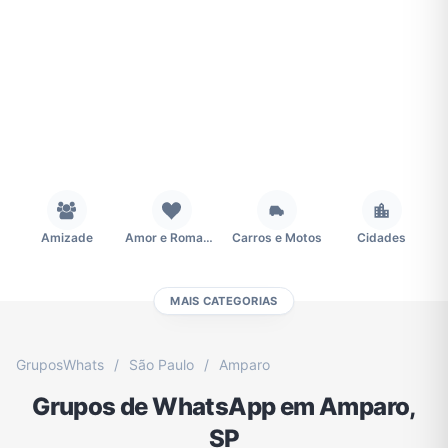
Amizade
Amor e Romance
Carros e Motos
Cidades
MAIS CATEGORIAS
Concursos
Desenhos e Animes
Educação
Emagrecimento e Perda de Peso
GruposWhats
/
São Paulo
/
Amparo
Grupos de WhatsApp em Amparo,
Esportes
Eventos
Fãs
Figurinhas e Stickers
SP