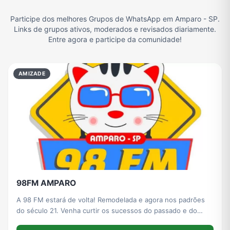
Participe dos melhores Grupos de WhatsApp em Amparo - SP.
Filmes e Séries
Frases e Mensagens
Futebol
Games e Jogos
Links de grupos ativos, moderados e revisados diariamente.
Entre agora e participe da comunidade!
Ganhar Dinheiro
Imobiliária
Memes, Engraçados e Zoeira
Moda e Beleza
AMIZADE
Música
Namoro
Notícias
Outros
Política
Profissões
Receitas
Redes Sociais
98FM AMPARO
Religião
Tecnologia
TV
Vagas de Empregos
A 98 FM estará de volta! Remodelada e agora nos padrões
do século 21. Venha curtir os sucessos do passado e do
presente com o puro som digital. Enjoy!