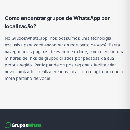
Como encontrar grupos de WhatsApp por
Grupos de WhatsApp do BBB 22
Grupos de Pix do WhatsApp
Grupos de A Fazenda no WhatsApp
Grupos de Bolsonaro no Whatsapp
localização?
No GruposWhats.app, nós possuímos uma tecnologia
exclusiva para você encontrar grupos perto de você. Basta
Grupos de Lula no Whatsapp
Divulgação
Shitpost
Grupos de WhatsApp de Kpop
navegar pelas páginas de estado e cidade, e você encontrará
milhares de links de grupos criados por pessoas da sua
própria região. Participar de grupos regionais facilita criar
Grupos de WhatsApp de Roblox
Grupos de WhatsApp de Now United
Grupos de Sinais Blaze no WhatsApp
Grupos de Apostas Esportivas no WhatsApp
novas amizades, realizar vendas locais e interagir com quem
mora pertinho de você!
Grupos de Caminhão no WhatsApp
Grupos de WhatsApp do BBB 23
Grupos de WhatsApp Evangélicos
Grupos de WhatsApp de Webnamoro
Grupos de WhatsApp de Caminhoneiros
Grupos de WhatsApp do BBB 24
Grupos de WhatsApp do BBB 25
Grupos de WhatsApp de Blox Fruits
Grupos
Whats