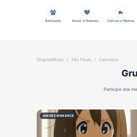
Amizade
Amor e Romance
Carros e Motos
Fãs
Figurinhas e Stickers
Filmes e Séries
GruposWhats
/
São Paulo
/
Cabreúva
Gru
Música
Namoro
Notícias
Participe dos m
TV
Vagas de Empregos
Viagem e Turismo
AMOR E ROMANCE
Grupo WhatsApp Corinthians
Grupo WhatsApp Palmeiras
Grupo WhatsApp BTS