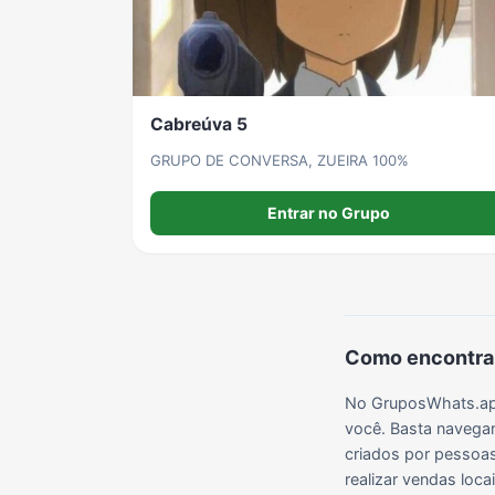
Grupos de LoL no WhatsApp
Grupos de Otakus no WhatsApp
Grupos de WhatsApp Visualização de Status
Cabreúva 5
Grupos de Lula no Whatsapp
Divulgação
Shitpost
GRUPO DE CONVERSA, ZUEIRA 100%
Entrar no Grupo
Grupos de WhatsApp Evangélicos
Grupos de WhatsApp de Webnamoro
Grupos de WhatsApp de Caminhoneiros
Como encontrar
No GruposWhats.app
você. Basta navegar
criados por pessoas 
realizar vendas loc