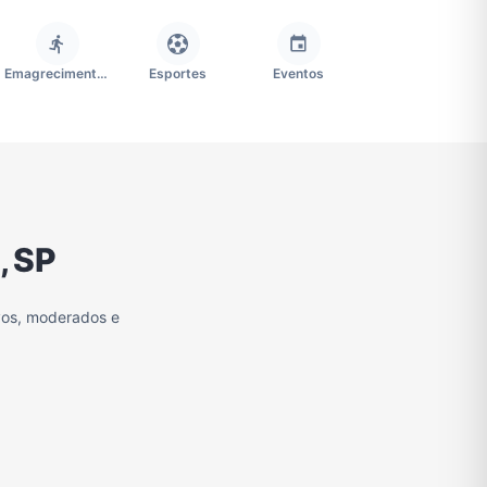
Emagrecimento e Perda de Peso
Esportes
Eventos
Imobiliária
Memes, Engraçados e Zoeira
Moda e Beleza
, SP
Redes Sociais
Religião
Tecnologia
vos, moderados e
Grupo de Figurinhas WhatsApp
Grupos de WhatsApp Free Fire
Grupo de Stickers Whatsapp
Grupos de WhatsApp do São Paulo FC
Vídeos
Compra e Venda