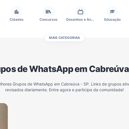
Cidades
Concursos
Desenhos e Animes
Educação
MAIS CATEGORIAS
Frases e Mensagens
Futebol
Games e Jogos
Ganhar Dinheiro
pos de WhatsApp em Cabreúva
Outros
Política
Profissões
Receitas
elhores Grupos de WhatsApp em Cabreúva - SP. Links de grupos ati
revisados diariamente. Entre agora e participe da comunidade!
Investimentos e Finanças
Negócios & Empreendedorismo
Grupos de WhatsApp Amigos
Grupo de Vendas WhatsApp
Grupo de WhatsApp Amizade
Grupos de WhatsApp do Flamengo
Links
Grupos de Big Brother Brasil do WhatsApp