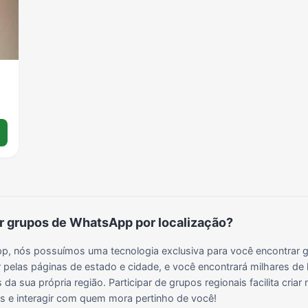
Grupos para Ganhar Seguidores no Instagram
Grupos de Whatsapp de Kwai
Grupos de WhatsApp de Tiktok
Grupos de WhatsApp do BBB 22
Grupos de WhatsApp de Kpop
Grupos de WhatsApp de Roblox
Grupos de WhatsApp de Now United
Grupos de Sinais Blaze no WhatsApp
Grupos de WhatsApp do BBB 24
Grupos de WhatsApp do BBB 25
Grupos de WhatsApp de Blox Fruits
Grupos de WhatsApp de Roube um Brainrot
 grupos de WhatsApp por localização?
, nós possuímos uma tecnologia exclusiva para você encontrar g
 pelas páginas de estado e cidade, e você encontrará milhares de 
da sua própria região. Participar de grupos regionais facilita cria
ais e interagir com quem mora pertinho de você!