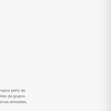
Grupos de Pix do WhatsApp
Grupos de A Fazenda no WhatsApp
Grupos de Bolsonaro no Whatsapp
Grupos de Apostas Esportivas no WhatsApp
Grupos de Caminhão no WhatsApp
Grupos de WhatsApp do BBB 23
rupos perto de
links de grupos
r novas amizades,