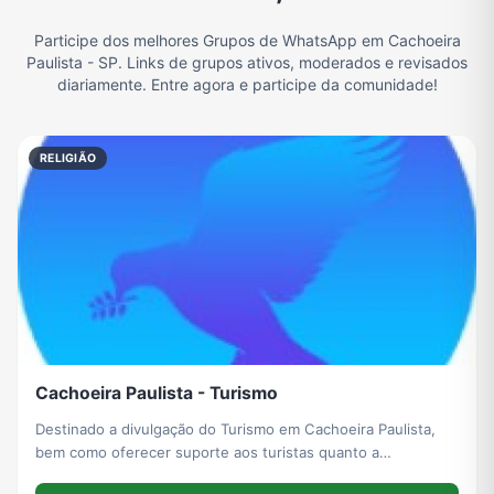
Participe dos melhores Grupos de WhatsApp em Cachoeira
Filmes e Séries
Frases e Mensagens
Futebol
Games e Jogos
Paulista - SP. Links de grupos ativos, moderados e revisados
diariamente. Entre agora e participe da comunidade!
Ganhar Dinheiro
Imobiliária
Memes, Engraçados e Zoeira
Moda e Beleza
RELIGIÃO
Música
Namoro
Notícias
Outros
Política
Profissões
Receitas
Redes Sociais
Cachoeira Paulista - Turismo
Religião
Tecnologia
TV
Vagas de Empregos
Destinado a divulgação do Turismo em Cachoeira Paulista,
bem como oferecer suporte aos turistas quanto a
hospedagem e alimentação. Bem vindos.