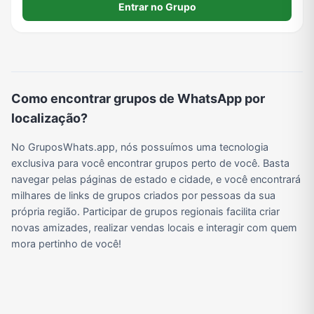
Entrar no Grupo
Viagem e Turismo
Investimentos e Finanças
Negócios & Empreendedorismo
Grupos de WhatsApp Amigos
Grupo de Vendas WhatsApp
Grupo de Figurinhas WhatsApp
Grupos de WhatsApp Free Fire
Grupo de Stickers Whatsapp
Como encontrar grupos de WhatsApp por
localização?
Grupo WhatsApp Corinthians
Grupo WhatsApp Palmeiras
Grupo WhatsApp BTS
Grupo de WhatsApp Amizade
No GruposWhats.app, nós possuímos uma tecnologia
exclusiva para você encontrar grupos perto de você. Basta
navegar pelas páginas de estado e cidade, e você encontrará
Grupos de WhatsApp do Flamengo
Links
Grupos de Big Brother Brasil do WhatsApp
Grupos de WhatsApp do São Paulo FC
milhares de links de grupos criados por pessoas da sua
própria região. Participar de grupos regionais facilita criar
novas amizades, realizar vendas locais e interagir com quem
mora pertinho de você!
Vídeos
Compra e Venda
Grupos de LoL no WhatsApp
Grupos de Otakus no WhatsApp
Grupos de WhatsApp Visualização de Status
Grupos para Ganhar Seguidores no Instagram
Grupos de Whatsapp de Kwai
Grupos de WhatsApp de Tiktok