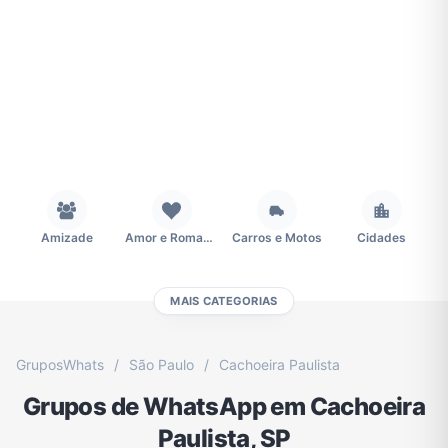
Amizade
Amor e Romance
Carros e Motos
Cidades
MAIS CATEGORIAS
Concursos
Desenhos e Animes
Educação
Emagrecimento e Perda de Peso
GruposWhats
/
São Paulo
/
Cachoeira Paulista
Grupos de WhatsApp em Cachoeira
Esportes
Eventos
Fãs
Figurinhas e Stickers
Paulista, SP