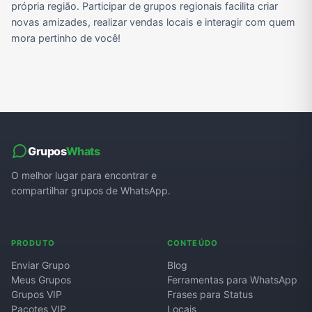
própria região. Participar de grupos regionais facilita criar
novas amizades, realizar vendas locais e interagir com quem
mora pertinho de você!
Grupos
Whats
O melhor lugar para encontrar e
compartilhar grupos de WhatsApp.
PRODUTO
CONTEÚDO
Enviar Grupo
Blog
Meus Grupos
Ferramentas para WhatsApp
Grupos VIP
Frases para Status
Pacotes VIP
Locais