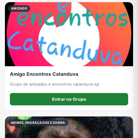
AMIZADE
Grupos de WhatsApp do BBB 22
Grupos de Pix do WhatsApp
Grupos de A Fazenda no WhatsApp
Grupos de Bolsonaro no Whatsapp
Grupos de Lula no Whatsapp
Divulgação
Shitpost
Grupos de WhatsApp de Kpop
Grupos de WhatsApp de Roblox
Grupos de WhatsApp de Now United
Grupos de Sinais Blaze no WhatsApp
Grupos de Apostas Esportivas no WhatsApp
Amigo Encontros Catanduva
Grupo de amizades e encontros catanduva-sp
Entrar no Grupo
Grupos de Caminhão no WhatsApp
Grupos de WhatsApp do BBB 23
Grupos de WhatsApp Evangélicos
Grupos de WhatsApp de Webnamoro
MEMES, ENGRAÇADOS E ZOEIRA
Grupos de WhatsApp de Caminhoneiros
Grupos de WhatsApp do BBB 24
Grupos de WhatsApp do BBB 25
Grupos de WhatsApp de Blox Fruits