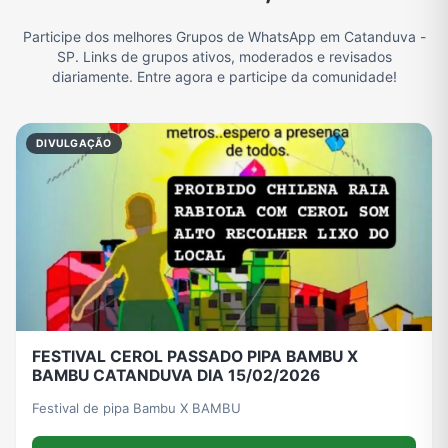
Participe dos melhores Grupos de WhatsApp em Catanduva -
Filmes e Séries
Frases e Mensagens
Futebol
Games e Jogos
SP. Links de grupos ativos, moderados e revisados
diariamente. Entre agora e participe da comunidade!
Ganhar Dinheiro
Imobiliária
Memes, Engraçados e Zoeira
Moda e Beleza
DIVULGAÇÃO
Música
Namoro
Notícias
Outros
Política
Profissões
Receitas
Redes Sociais
FESTIVAL CEROL PASSADO PIPA BAMBU X
BAMBU CATANDUVA DIA 15/02/2026
Religião
Tecnologia
TV
Vagas de Empregos
Festival de pipa Bambu X BAMBU