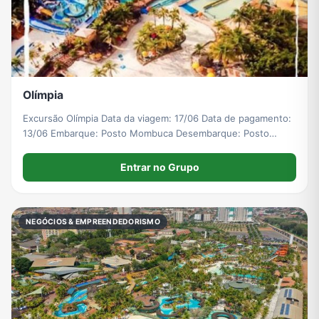
Grupos de WhatsApp de Roube um Brainrot
Olímpia
Excursão Olímpia Data da viagem: 17/06 Data de pagamento:
13/06 Embarque: Posto Mombuca Desembarque: Posto
Mombuca Hora do embarque: 5:00am Valor da van incluso o
valor do ingresso: R$160,00 Valor de criança de 1 a 6 anos:
Entrar no Grupo
R$30,00
NEGÓCIOS & EMPREENDEDORISMO