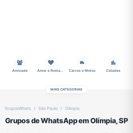
Amizade
Amor e Romance
Carros e Motos
Cidades
MAIS CATEGORIAS
Concursos
Desenhos e Animes
Educação
Emagrecimento e Perda de Peso
GruposWhats
/
São Paulo
/
Olímpia
Grupos de WhatsApp em Olímpia, SP
Esportes
Eventos
Fãs
Figurinhas e Stickers