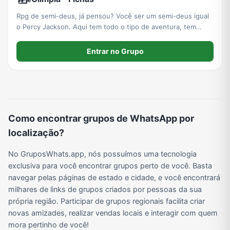
Rpg de semi-deus, já pensou? Você ser um semi-deus igual
o Percy Jackson. Aqui tem todo o tipo de aventura, tem
missões, romance, guerras, lutas, treinos e muito mais! Tudo
que você imaginar tem nesse lugar incrível, venha embarcar
Entrar no Grupo
nessa com a gente!
Como encontrar grupos de WhatsApp por
localização?
No GruposWhats.app, nós possuímos uma tecnologia
exclusiva para você encontrar grupos perto de você. Basta
navegar pelas páginas de estado e cidade, e você encontrará
milhares de links de grupos criados por pessoas da sua
própria região. Participar de grupos regionais facilita criar
novas amizades, realizar vendas locais e interagir com quem
mora pertinho de você!