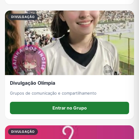
Viagem e Turismo
Investimentos e Finanças
Negócios & Empreendedorismo
Grupos de WhatsApp Amigos
DIVULGAÇÃO
Grupo de Vendas WhatsApp
Grupo de Figurinhas WhatsApp
Grupos de WhatsApp Free Fire
Grupo de Stickers Whatsapp
Grupo WhatsApp Corinthians
Grupo WhatsApp Palmeiras
Grupo WhatsApp BTS
Grupo de WhatsApp Amizade
Grupos de WhatsApp do Flamengo
Links
Grupos de Big Brother Brasil do WhatsApp
Grupos de WhatsApp do São Paulo FC
Divulgação Olímpia
Grupos de comunicação e compartilhamento
Entrar no Grupo
Vídeos
Compra e Venda
Grupos de LoL no WhatsApp
Grupos de Otakus no WhatsApp
DIVULGAÇÃO
Grupos de WhatsApp Visualização de Status
Grupos para Ganhar Seguidores no Instagram
Grupos de Whatsapp de Kwai
Grupos de WhatsApp de Tiktok