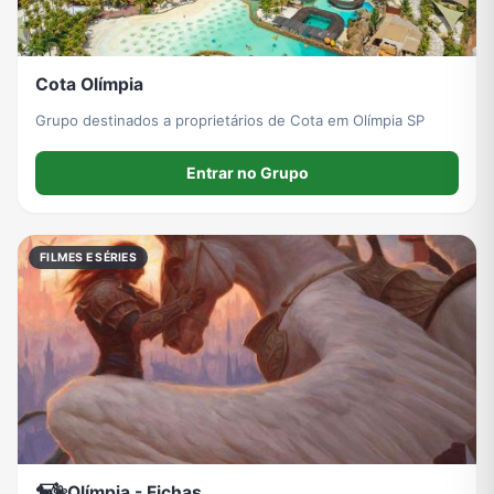
Cota Olímpia
Grupo destinados a proprietários de Cota em Olímpia SP
Entrar no Grupo
FILMES E SÉRIES
🐎۫͟⃞̶❀̸𝅮Olímpia - Fichas