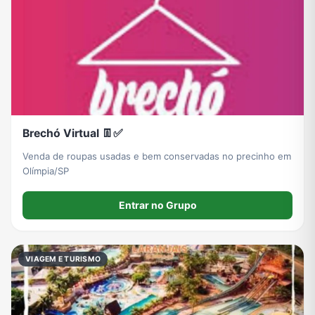
Grupos de WhatsApp do BBB 22
Grupos de Pix do WhatsApp
Grupos de A Fazenda no WhatsApp
Grupos de Bolsonaro no Whatsapp
Grupos de Lula no Whatsapp
Divulgação
Shitpost
Grupos de WhatsApp de Kpop
Brechó Virtual 👖✅
Venda de roupas usadas e bem conservadas no precinho em
Grupos de WhatsApp de Roblox
Grupos de WhatsApp de Now United
Grupos de Sinais Blaze no WhatsApp
Grupos de Apostas Esportivas no WhatsApp
Olímpia/SP
Entrar no Grupo
Grupos de Caminhão no WhatsApp
Grupos de WhatsApp do BBB 23
Grupos de WhatsApp Evangélicos
Grupos de WhatsApp de Webnamoro
VIAGEM E TURISMO
Grupos de WhatsApp de Caminhoneiros
Grupos de WhatsApp do BBB 24
Grupos de WhatsApp do BBB 25
Grupos de WhatsApp de Blox Fruits