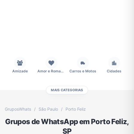
Amizade
Amor e Romance
Carros e Motos
Cidades
MAIS CATEGORIAS
Concursos
Desenhos e Animes
Educação
Emagrecimento e Perda de Peso
GruposWhats
/
São Paulo
/
Porto Feliz
Grupos de WhatsApp em Porto Feliz,
Esportes
Eventos
Fãs
Figurinhas e Stickers
SP