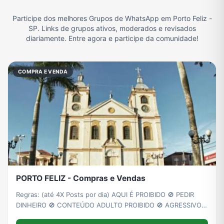
Participe dos melhores Grupos de WhatsApp em Porto Feliz -
Filmes e Séries
Frases e Mensagens
Futebol
Games e Jogos
SP. Links de grupos ativos, moderados e revisados
diariamente. Entre agora e participe da comunidade!
Ganhar Dinheiro
Imobiliária
Memes, Engraçados e Zoeira
Moda e Beleza
COMPRA E VENDA
Música
Namoro
Notícias
Outros
Política
Profissões
Receitas
Redes Sociais
PORTO FELIZ - Compras e Vendas
Religião
Tecnologia
TV
Vagas de Empregos
Regras: (até 4X Posts por dia) AQUI É PROIBIDO 🚫 PEDIR
DINHEIRO 🚫 CONTEÚDO ADULTO PROIBIDO 🚫 AGRESSIVO
🚫 DISCURSO DE ÓDIO 🚫 QUALQUER TIPO DE PRECONCEITO