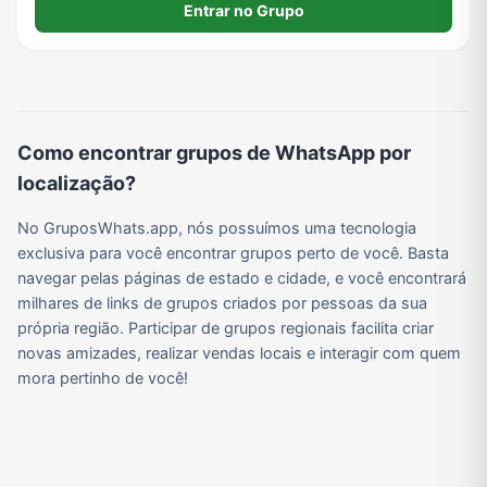
E PALAVRÕES
Entrar no Grupo
Viagem e Turismo
Investimentos e Finanças
Negócios & Empreendedorismo
Grupos de WhatsApp Amigos
Grupo de Vendas WhatsApp
Grupo de Figurinhas WhatsApp
Grupos de WhatsApp Free Fire
Grupo de Stickers Whatsapp
Como encontrar grupos de WhatsApp por
localização?
Grupo WhatsApp Corinthians
Grupo WhatsApp Palmeiras
Grupo WhatsApp BTS
Grupo de WhatsApp Amizade
No GruposWhats.app, nós possuímos uma tecnologia
exclusiva para você encontrar grupos perto de você. Basta
navegar pelas páginas de estado e cidade, e você encontrará
Grupos de WhatsApp do Flamengo
Links
Grupos de Big Brother Brasil do WhatsApp
Grupos de WhatsApp do São Paulo FC
milhares de links de grupos criados por pessoas da sua
própria região. Participar de grupos regionais facilita criar
novas amizades, realizar vendas locais e interagir com quem
mora pertinho de você!
Vídeos
Compra e Venda
Grupos de LoL no WhatsApp
Grupos de Otakus no WhatsApp
Grupos de WhatsApp Visualização de Status
Grupos para Ganhar Seguidores no Instagram
Grupos de Whatsapp de Kwai
Grupos de WhatsApp de Tiktok