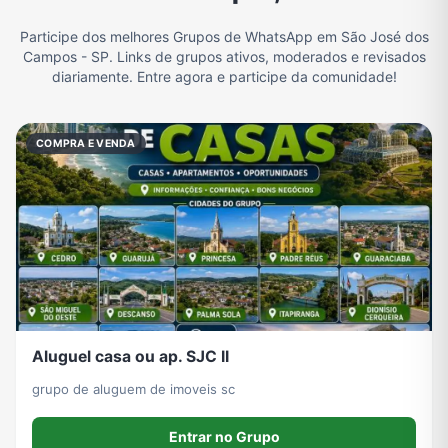
Participe dos melhores Grupos de WhatsApp em São José dos
Filmes e Séries
Frases e Mensagens
Futebol
Games e Jogos
Campos - SP. Links de grupos ativos, moderados e revisados
diariamente. Entre agora e participe da comunidade!
Ganhar Dinheiro
Imobiliária
Memes, Engraçados e Zoeira
Moda e Beleza
COMPRA E VENDA
Música
Namoro
Notícias
Outros
Política
Profissões
Receitas
Redes Sociais
Aluguel casa ou ap. SJC II
Religião
Tecnologia
TV
Vagas de Empregos
grupo de aluguem de imoveis sc
Entrar no Grupo