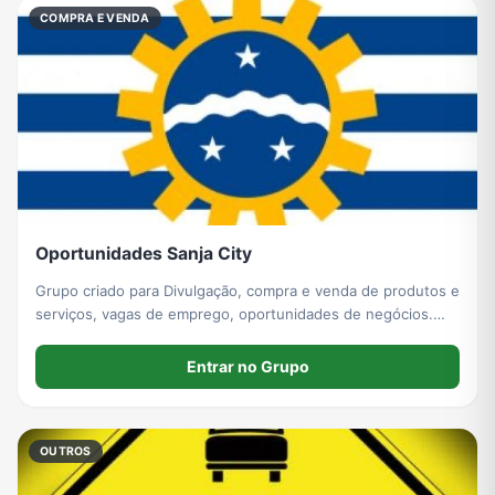
COMPRA E VENDA
Oportunidades Sanja City
Grupo criado para Divulgação, compra e venda de produtos e
serviços, vagas de emprego, oportunidades de negócios.
Desapego de produtos usados também são bem vindos,
porém informem o valor no anúncio para evitar réplicas
Entrar no Grupo
desnecessárias.
OUTROS