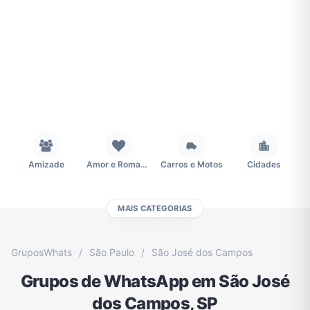
Amizade
Amor e Romance
Carros e Motos
Cidades
MAIS CATEGORIAS
Concursos
Desenhos e Animes
Educação
Emagrecimento e Perda de Peso
GruposWhats
/
São Paulo
/
São José dos Campos
Grupos de WhatsApp em São José
Esportes
Eventos
Fãs
Figurinhas e Stickers
dos Campos, SP