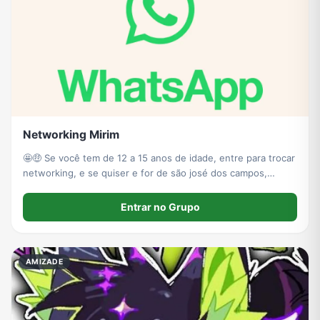
Networking Mirim
🤩🤑 Se você tem de 12 a 15 anos de idade, entre para trocar
networking, e se quiser e for de são josé dos campos,
chamo para vender doces nos faróis ou de porta em porta,
só me chamar no privado, não perca tempo, junte-se a nós!!!
Entrar no Grupo
AMIZADE