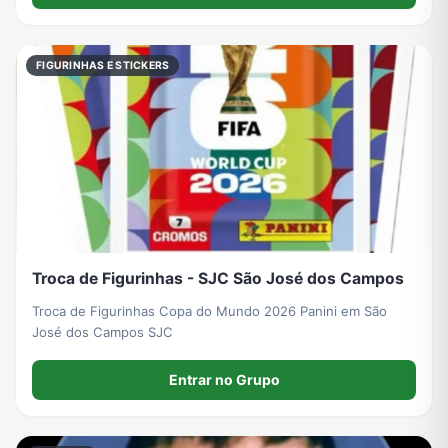
Viagem e Turismo
Investimentos e Finanças
Negócios & Empreendedorismo
Grupos de WhatsApp Amigos
FIGURINHAS E STICKERS
Grupo de Vendas WhatsApp
Grupo de Figurinhas WhatsApp
Grupos de WhatsApp Free Fire
Grupo de Stickers Whatsapp
Grupo WhatsApp Corinthians
Grupo WhatsApp Palmeiras
Grupo WhatsApp BTS
Grupo de WhatsApp Amizade
Grupos de WhatsApp do Flamengo
Links
Grupos de Big Brother Brasil do WhatsApp
Grupos de WhatsApp do São Paulo FC
Troca de Figurinhas - SJC São José dos Campos
Troca de Figurinhas Copa do Mundo 2026 Panini em São
José dos Campos SJC
Vídeos
Compra e Venda
Grupos de LoL no WhatsApp
Grupos de Otakus no WhatsApp
Entrar no Grupo
Grupos de WhatsApp Visualização de Status
Grupos para Ganhar Seguidores no Instagram
Grupos de Whatsapp de Kwai
Grupos de WhatsApp de Tiktok