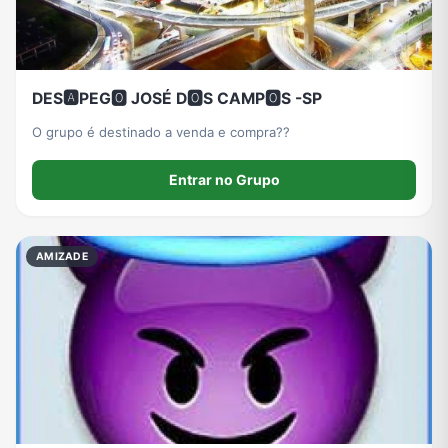
DES🅰️PEG🅾️ JOSÉ D🅾️S CAMP🅾️S -SP
O grupo é destinado a venda e compra??
Entrar no Grupo
AMIZADE