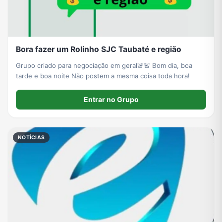
Bora fazer um Rolinho SJC Taubaté e região
Grupo criado para negociação em geral🚨🚨 Bom dia, boa
tarde e boa noite Não postem a mesma coisa toda hora!
Entrar no Grupo
NOTÍCIAS