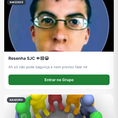
AMIZADE
Grupos de WhatsApp do BBB 22
Grupos de Pix do WhatsApp
Grupos de A Fazenda no WhatsApp
Grupos de Bolsonaro no Whatsapp
Grupos de Lula no Whatsapp
Divulgação
Shitpost
Grupos de WhatsApp de Kpop
Resenha SJC 🤏🏻😁
Grupos de WhatsApp de Roblox
Grupos de WhatsApp de Now United
Grupos de Sinais Blaze no WhatsApp
Grupos de Apostas Esportivas no WhatsApp
Ah só não pode bagunça e nem preciso falar né
Entrar no Grupo
Grupos de Caminhão no WhatsApp
Grupos de WhatsApp do BBB 23
Grupos de WhatsApp Evangélicos
Grupos de WhatsApp de Webnamoro
NAMORO
Grupos de WhatsApp de Caminhoneiros
Grupos de WhatsApp do BBB 24
Grupos de WhatsApp do BBB 25
Grupos de WhatsApp de Blox Fruits