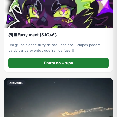
{🐈‍⬛Furry meet (SJC)🦴}
Um grupo a onde furry de são José dos Campos podem
participar de eventos que iremos fazer!!
Entrar no Grupo
AMIZADE