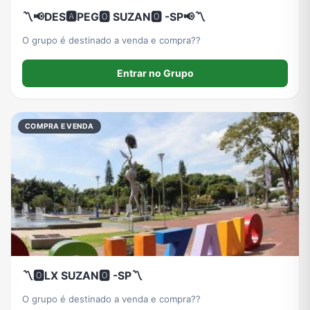
〽️📢DES🅰️PEG🅾️ SUZAN🅾️ -SP📢〽️
O grupo é destinado a venda e compra??
Entrar no Grupo
COMPRA E VENDA
〽️🅾️LX SUZAN🅾️ -SP〽️
O grupo é destinado a venda e compra??