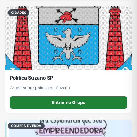
CIDADES
Grupos de WhatsApp do BBB 22
Grupos de Pix do WhatsApp
Grupos de A Fazenda no WhatsApp
Grupos de Bolsonaro no Whatsapp
Grupos de Lula no Whatsapp
Divulgação
Shitpost
Grupos de WhatsApp de Kpop
Grupos de WhatsApp de Roblox
Grupos de WhatsApp de Now United
Grupos de Sinais Blaze no WhatsApp
Grupos de Apostas Esportivas no WhatsApp
Política Suzano SP
Grupo sobre política de Suzano
Grupos de Caminhão no WhatsApp
Grupos de WhatsApp do BBB 23
Grupos de WhatsApp Evangélicos
Grupos de WhatsApp de Webnamoro
Entrar no Grupo
Grupos de WhatsApp de Caminhoneiros
Grupos de WhatsApp do BBB 24
Grupos de WhatsApp do BBB 25
Grupos de WhatsApp de Blox Fruits
COMPRA E VENDA