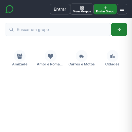
Entrar
Meus Grupos
Enviar Grupo
Amizade
Amor e Romance
Carros e Motos
Cidades
Concursos
Desenhos e Animes
Educação
Emagrecimento e Perda de Peso
Esportes
Eventos
Fãs
Figurinhas e Stickers