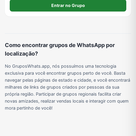
Beneficentes; 🤝🏻 – Fotos / Vídeos de SOM automotivo e
Viagem e Turismo
Investimentos e Finanças
Negócios & Empreendedorismo
Grupos de WhatsApp Amigos
Entrar no Grupo
Carros Liberado.🔊
Grupo de Vendas WhatsApp
Grupo de Figurinhas WhatsApp
Grupos de WhatsApp Free Fire
Grupo de Stickers Whatsapp
Como encontrar grupos de WhatsApp por
localização?
Grupo WhatsApp Corinthians
Grupo WhatsApp Palmeiras
Grupo WhatsApp BTS
Grupo de WhatsApp Amizade
No GruposWhats.app, nós possuímos uma tecnologia
exclusiva para você encontrar grupos perto de você. Basta
navegar pelas páginas de estado e cidade, e você encontrará
Grupos de WhatsApp do Flamengo
Links
Grupos de Big Brother Brasil do WhatsApp
Grupos de WhatsApp do São Paulo FC
milhares de links de grupos criados por pessoas da sua
própria região. Participar de grupos regionais facilita criar
novas amizades, realizar vendas locais e interagir com quem
Vídeos
Compra e Venda
Grupos de LoL no WhatsApp
Grupos de Otakus no WhatsApp
mora pertinho de você!
Grupos de WhatsApp Visualização de Status
Grupos para Ganhar Seguidores no Instagram
Grupos de Whatsapp de Kwai
Grupos de WhatsApp de Tiktok