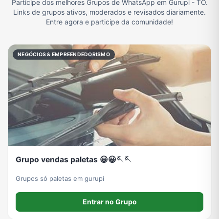
Participe dos melhores Grupos de WhatsApp em Gurupi - TO.
Links de grupos ativos, moderados e revisados diariamente.
Filmes e Séries
Frases e Mensagens
Futebol
Games e Jogos
Entre agora e participe da comunidade!
NEGÓCIOS & EMPREENDEDORISMO
Ganhar Dinheiro
Imobiliária
Memes, Engraçados e Zoeira
Moda e Beleza
Música
Namoro
Notícias
Outros
Política
Profissões
Receitas
Redes Sociais
Grupo vendas paletas 😀😀🪡🪡
Grupos só paletas em gurupi
Religião
Tecnologia
TV
Vagas de Empregos
Entrar no Grupo