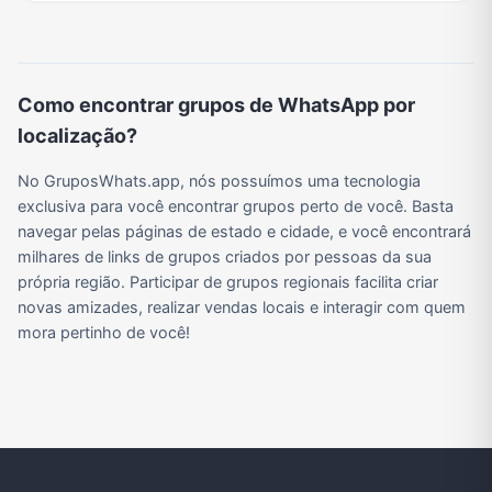
Viagem e Turismo
Investimentos e Finanças
Negócios & Empreendedorismo
Grupos de WhatsApp Amigos
Como encontrar grupos de WhatsApp por
Grupo de Vendas WhatsApp
Grupo de Figurinhas WhatsApp
Grupos de WhatsApp Free Fire
Grupo de Stickers Whatsapp
localização?
No GruposWhats.app, nós possuímos uma tecnologia
Grupo WhatsApp Corinthians
Grupo WhatsApp Palmeiras
Grupo WhatsApp BTS
Grupo de WhatsApp Amizade
exclusiva para você encontrar grupos perto de você. Basta
navegar pelas páginas de estado e cidade, e você encontrará
milhares de links de grupos criados por pessoas da sua
própria região. Participar de grupos regionais facilita criar
Grupos de WhatsApp do Flamengo
Links
Grupos de Big Brother Brasil do WhatsApp
Grupos de WhatsApp do São Paulo FC
novas amizades, realizar vendas locais e interagir com quem
mora pertinho de você!
Vídeos
Compra e Venda
Grupos de LoL no WhatsApp
Grupos de Otakus no WhatsApp
Grupos de WhatsApp Visualização de Status
Grupos para Ganhar Seguidores no Instagram
Grupos de Whatsapp de Kwai
Grupos de WhatsApp de Tiktok