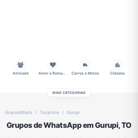
Amizade
Amor e Romance
Carros e Motos
Cidades
MAIS CATEGORIAS
Concursos
Desenhos e Animes
Educação
Emagrecimento e Perda de Peso
GruposWhats
/
Tocantins
/
Gurupi
Grupos de WhatsApp em Gurupi, TO
Esportes
Eventos
Fãs
Figurinhas e Stickers