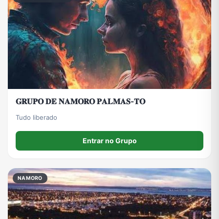
𝐆𝐑𝐔𝐏𝐎 𝐃𝐄 𝐍𝐀𝐌𝐎𝐑𝐎 𝐏𝐀𝐋𝐌𝐀𝐒-𝐓𝐎
Tudo liberado
Entrar no Grupo
NAMORO