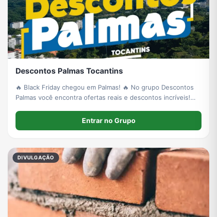
Descontos Palmas Tocantins
🔥 Black Friday chegou em Palmas! 🔥 No grupo Descontos
Palmas você encontra ofertas reais e descontos incríveis!
Comerciantes, anunciem suas promoções e aumentem suas
vendas! Entre agora e garanta os melhores preços!
Entrar no Grupo
DIVULGAÇÃO