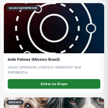
VAGAS DE EMPREGOS
Grupos de WhatsApp do BBB 22
Grupos de Pix do WhatsApp
Grupos de A Fazenda no WhatsApp
Grupos de Bolsonaro no Whatsapp
Grupos de Lula no Whatsapp
Divulgação
Shitpost
Grupos de WhatsApp de Kpop
Grupos de WhatsApp de Roblox
Grupos de WhatsApp de Now United
Grupos de Sinais Blaze no WhatsApp
Grupos de Apostas Esportivas no WhatsApp
Imile Palmas (Mission Brasil)
VAGAS OPERADOR LOGISTICA *DIARISTAS* SEM
EXPERIENCIA
Grupos de Caminhão no WhatsApp
Grupos de WhatsApp do BBB 23
Grupos de WhatsApp Evangélicos
Grupos de WhatsApp de Webnamoro
Entrar no Grupo
Grupos de WhatsApp de Caminhoneiros
Grupos de WhatsApp do BBB 24
Grupos de WhatsApp do BBB 25
Grupos de WhatsApp de Blox Fruits
AMIZADE