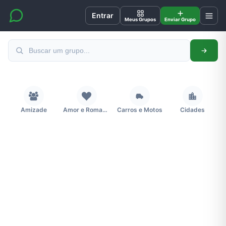
Entrar
Meus Grupos
Enviar Grupo
Amizade
Amor e Romance
Carros e Motos
Cidades
Concursos
Desenhos e Animes
Educação
Emagrecimento e Perda de Peso
Esportes
Eventos
Fãs
Figurinhas e Stickers