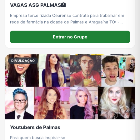
VAGAS ASG PALMAS🏥
Empresa terceirizada Cearense contrata para trabalhar em
rede de farmácia na cidade de Palmas e Araguaína TO: -
HORÁRIO: 4H DE TRABALHO DE DIA (07H ÁS 11H) -
EXPERIÊNCIA COM LIMPEZA/CONSERVAÇÃO; - -
Entrar no Grupo
EXPERIÊNCIA COM MOP ÚMIDO E MOP PÓ (DIFERENCIAL)
DIVULGAÇÃO
Youtubers de Palmas
Para quem busca inspirar-se