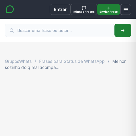
Entrar
Minhas Frases
Enviar Frase
GruposWhats
/
Frases para Status de WhatsApp
/
Melhor
sozinho do q mal acompa...