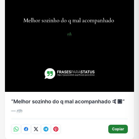
Melhor sozinho do q mal acompanhado 🤙🏾
— rth
Copiar