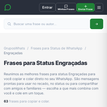
Entrar
Minhas Frases
Enviar Frase
GruposWhats
/
Frases para Status de WhatsApp
/
Engraçadas
Frases para Status Engraçadas
Reunimos as melhores frases para status Engraçadas para
você copiar e colar direto no seu WhatsApp. São mensagens
prontas para usar no recado, no status ou para compartilhar
com amigos e familiares — escolha a que mais combina com
você e cole em um toque.
63
frases para copiar e colar.