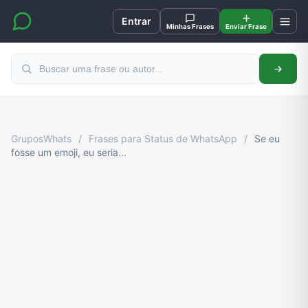
Entrar
Minhas Frases
Enviar Frase
GruposWhats
/
Frases para Status de WhatsApp
/
Se eu
fosse um emoji, eu seria...