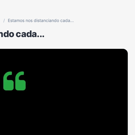
p
/
Estamos nos distanciando cada...
do cada...