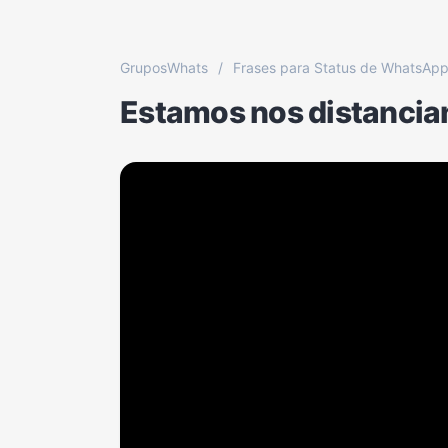
GruposWhats
/
Frases para Status de WhatsAp
Estamos nos distancian