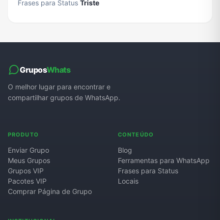
Frases para Status
Triste
Grupos
Whats
O melhor lugar para encontrar e
compartilhar grupos de WhatsApp.
PRODUTO
CONTEÚDO
Enviar Grupo
Blog
Meus Grupos
Ferramentas para WhatsApp
Grupos VIP
Frases para Status
Pacotes VIP
Locais
Comprar Página de Grupo