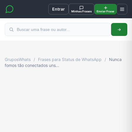
Entrar
Minhas Frases
Enviar Frase
GruposWhats
/
Frases para Status de WhatsApp
/
Nunca
fomos tão conectados uns...