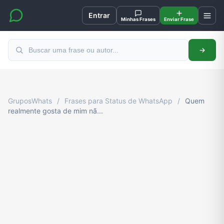
Entrar
Minhas Frases
Enviar Frase
GruposWhats
/
Frases para Status de WhatsApp
/
Quem
realmente gosta de mim nã...