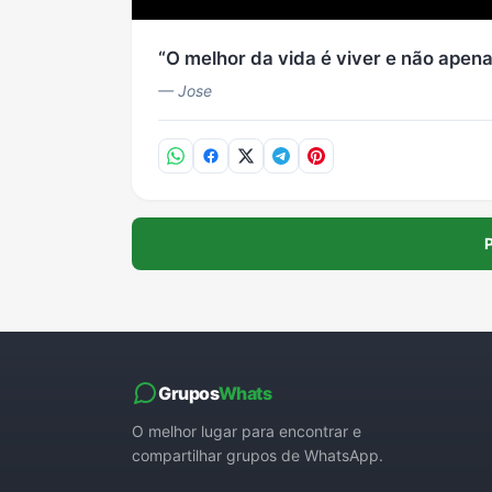
O melhor da vida é viver e não apenas
— Jose
P
Grupos
Whats
O melhor lugar para encontrar e
compartilhar grupos de WhatsApp.