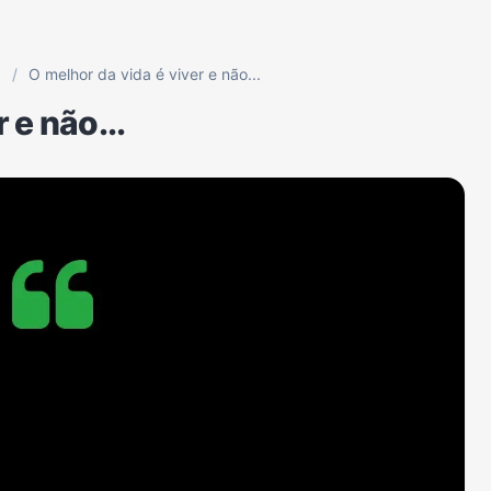
p
/
O melhor da vida é viver e não...
 e não...