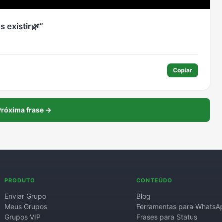
 existir🌿
Copiar
róxima frase →
PRODUTO
CONTEÚDO
Enviar Grupo
Blog
Meus Grupos
Ferramentas para WhatsA
Grupos VIP
Frases para Status