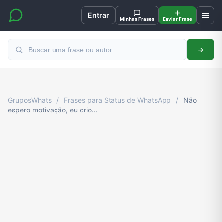
Entrar
Minhas Frases
Enviar Frase
GruposWhats
/
Frases para Status de WhatsApp
/
Não
espero motivação, eu crio...