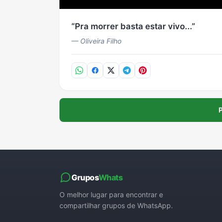
Pra morrer basta estar vivo...
— Oliveira Filho
P
Grupos
Whats
O melhor lugar para encontrar e
compartilhar grupos de WhatsApp.