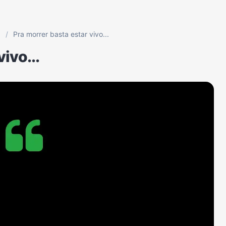
p
/
Pra morrer basta estar vivo...
ivo...