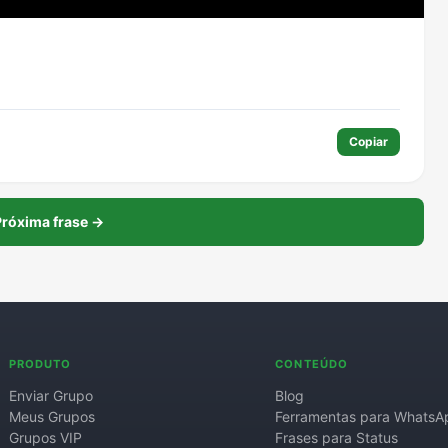
Copiar
róxima frase →
PRODUTO
CONTEÚDO
Enviar Grupo
Blog
Meus Grupos
Ferramentas para WhatsA
Grupos VIP
Frases para Status