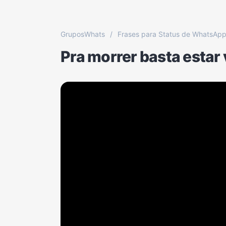
GruposWhats
/
Frases para Status de WhatsAp
Pra morrer basta estar v