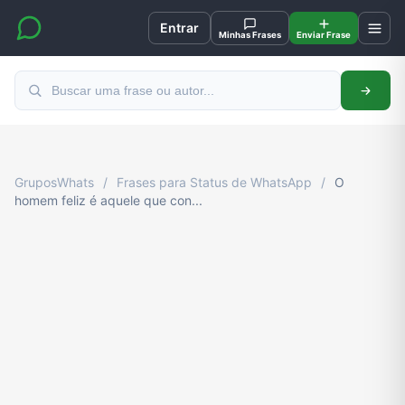
Entrar
Minhas Frases
Enviar Frase
GruposWhats
/
Frases para Status de WhatsApp
/
O
homem feliz é aquele que con...