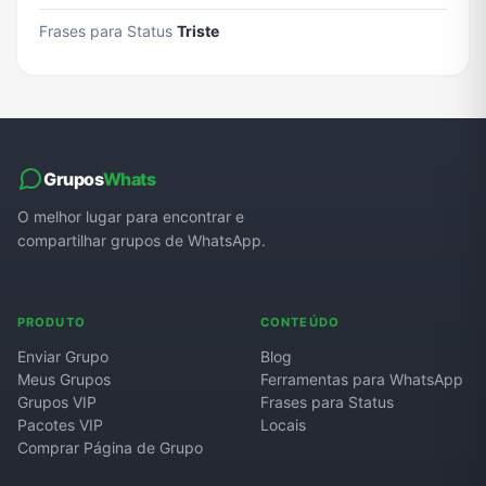
Frases para Status
Triste
Grupos
Whats
O melhor lugar para encontrar e
compartilhar grupos de WhatsApp.
PRODUTO
CONTEÚDO
Enviar Grupo
Blog
Meus Grupos
Ferramentas para WhatsApp
Grupos VIP
Frases para Status
Pacotes VIP
Locais
Comprar Página de Grupo