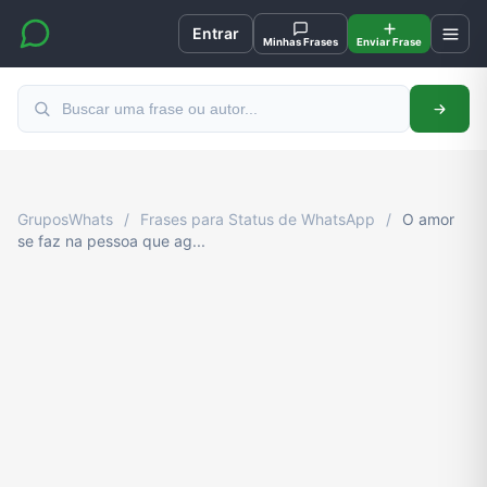
Entrar
Minhas Frases
Enviar Frase
GruposWhats
/
Frases para Status de WhatsApp
/
O amor
se faz na pessoa que ag...