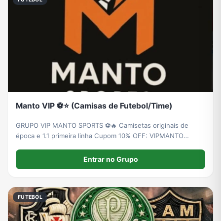
Manto VIP ⚽️⭐️ (Camisas de Futebol/Time)
GRUPO VIP MANTO SPORTS ⚽️🔥 Camisetas originais de
época e 1.1 primeira linha Cupom 10% OFF: VIPMANTO
https://mantostoreshop.com.br
Entrar no Grupo
FUTEBOL