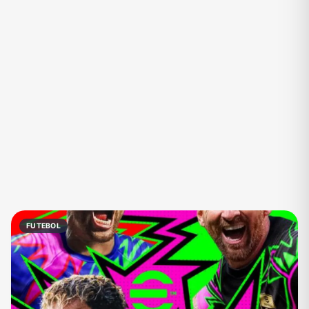
Eventos
Fãs
Figurinhas e Stickers
Filmes e Séries
Frases e Mensagens
Futebol
Games e Jogos
Ganhar Dinheiro
Imobiliária
Investimentos e Finanças
Links
Memes, Engraçados e Zoeira
Moda e Beleza
Música
Namoro
Negócios & Empreendedorismo
FUTEBOL
Notícias
Outros
Política
Profissões
Receitas
Redes Sociais
Religião
Shitpost