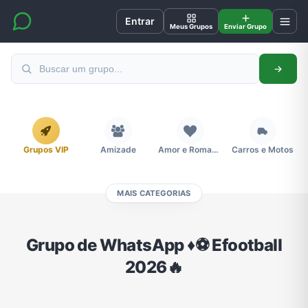
Entrar
Meus Grupos
Enviar Grupo
Grupos VIP
Amizade
Amor e Romance
Carros e Motos
MAIS CATEGORIAS
Cidades
Compra e Venda
Concursos
Desenhos e Animes
Grupo de WhatsApp ♦️⚽ Efootball
2026🔥
Divulgação
Educação
Emagrecimento e Perda de Peso
Esportes