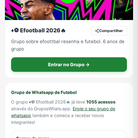
Tecnologia
TV
Vagas de Empregos
Viagem e Turismo
♦️⚽ Efootball 2026🔥
Compartilhar
Grupo sobre efoottbal resenha e futebol. 6 anos de
grupo
Vídeos
Entrar no Grupo →
Grupo de Whatsapp de Futebol
O grupo ♦️⚽ Efootball 2026🔥 já teve
1055 acessos
através do GruposWhats.app.
Envie o seu grupo de
whatsapp
também e comece a receber novos
integrantes!