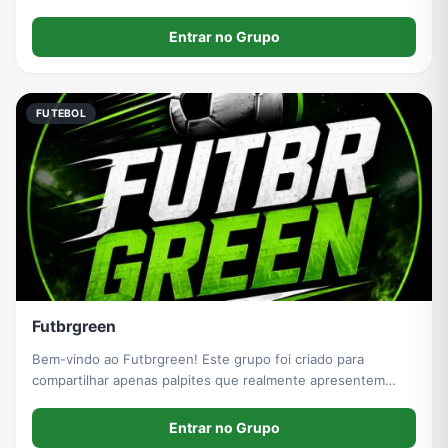
Entrar no Grupo
FUTEBOL
Futbrgreen
Bem-vindo ao Futbrgreen! Este grupo foi criado para
compartilhar apenas palpites que realmente apresentem
boas oportunidades. Nao havera apostas apenas por postar.
Se nao houver valor em determinado dia, nenhum palpite
Entrar no Grupo
sera postado, maiores de 18 anos