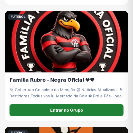
FUTEBOL
𝗙𝗮𝗺𝗶𝗹𝗶𝗮 𝗥𝘂𝗯𝗿𝗼 - 𝗡𝗲𝗴𝗿𝗮 𝗢𝗳𝗶𝗰𝗶𝗮𝗹 ❤️🖤
🗞️ Cobertura Completa do Mengão 📰 Notícias Atualizadas 🎙️
Bastidores Exclusivos 📊 Mercado da Bola ⚽ Pré e Pós-Jogo
Entrar no Grupo
FUTEBOL