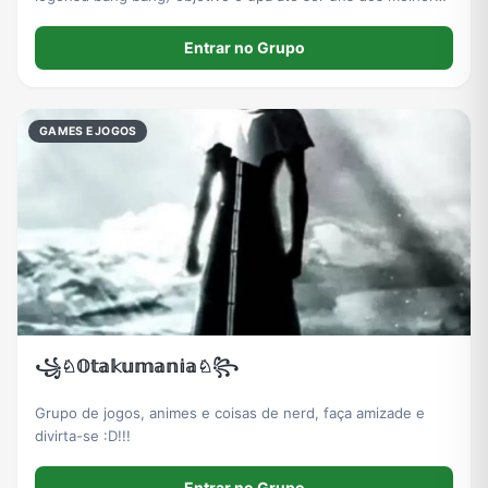
jogadores.
Entrar no Grupo
GAMES E JOGOS
꧁♘𝕆𝕥𝕒𝕜𝕦𝕞𝕒𝕟𝕚𝕒♘꧂
Grupo de jogos, animes e coisas de nerd, faça amizade e
divirta-se :D!!!
Entrar no Grupo