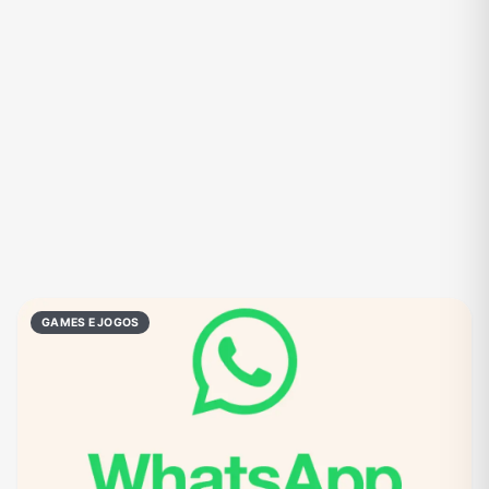
Eventos
Fãs
Figurinhas e Stickers
Filmes e Séries
Frases e Mensagens
Futebol
Games e Jogos
Ganhar Dinheiro
Imobiliária
Investimentos e Finanças
Links
Memes, Engraçados e Zoeira
Moda e Beleza
Música
Namoro
Negócios & Empreendedorismo
GAMES E JOGOS
Notícias
Outros
Política
Profissões
Receitas
Redes Sociais
Religião
Shitpost