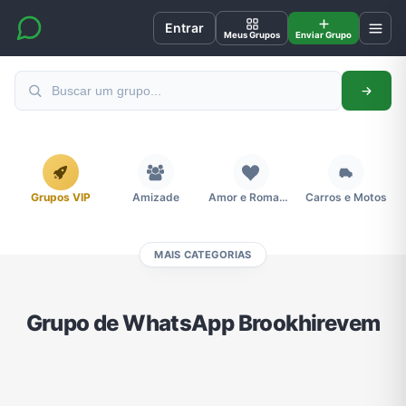
Entrar
Meus Grupos
Enviar Grupo
Grupos VIP
Amizade
Amor e Romance
Carros e Motos
MAIS CATEGORIAS
Cidades
Compra e Venda
Concursos
Desenhos e Animes
Grupo de WhatsApp Brookhirevem
Divulgação
Educação
Emagrecimento e Perda de Peso
Esportes