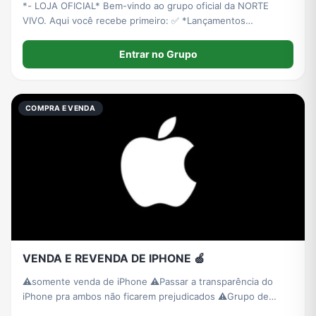
*- LOJA OFICIAL* Bem-vindo ao grupo oficial da NORTE
VIVO. Aqui você recebe primeiro: ✅ *Lançamentos
Exclusivos* ✅ *DESCONTOS DE ATÉ 40% OFF* só pra
membros ✅ *FRETE GRÁTIS* em compras ✅ *ESTOQUE
Entrar no Grupo
LIMITADO* - Edições que não voltam.
COMPRA E VENDA
VENDA E REVENDA DE IPHONE 🍏
⚠️somente venda de iPhone ⚠️Passar a transparência do
iPhone pra ambos não ficarem prejudicados ⚠️Grupo de
venda e revenda ⚠️ Proibido iPhones roubados ⚠️Evitem em