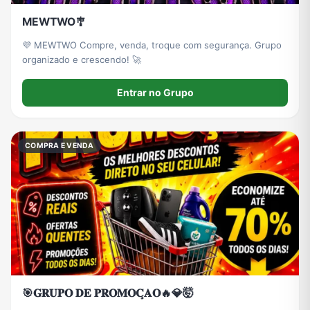
MEWTWO🎐
💜 MEWTWO Compre, venda, troque com segurança. Grupo
organizado e crescendo! 🚀
Entrar no Grupo
COMPRA E VENDA
🎯𝐆𝐑𝐔𝐏𝐎 𝐃𝐄 𝐏𝐑𝐎𝐌𝐎𝐂̧𝐀𝐎🔥💎🤯