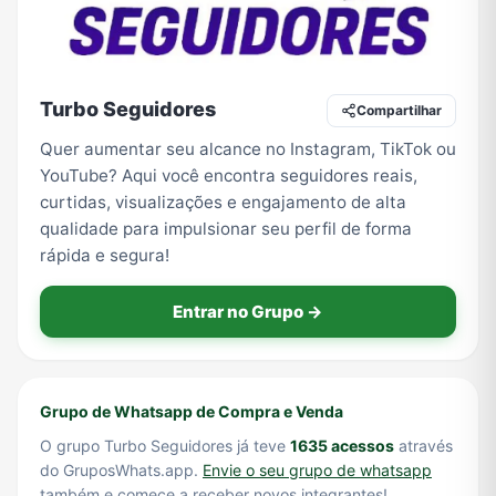
Tecnologia
TV
Vagas de Empregos
Viagem e Turismo
Turbo Seguidores
Compartilhar
Quer aumentar seu alcance no Instagram, TikTok ou
YouTube? Aqui você encontra seguidores reais,
Vídeos
curtidas, visualizações e engajamento de alta
qualidade para impulsionar seu perfil de forma
rápida e segura!
Entrar no Grupo →
Grupo de Whatsapp de Compra e Venda
O grupo Turbo Seguidores já teve
1635 acessos
através
do GruposWhats.app.
Envie o seu grupo de whatsapp
também e comece a receber novos integrantes!