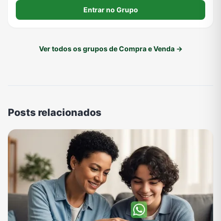
cair em golpes pagamento só no ato da entrega
Entrar no Grupo
Ver todos os grupos de Compra e Venda →
Posts relacionados