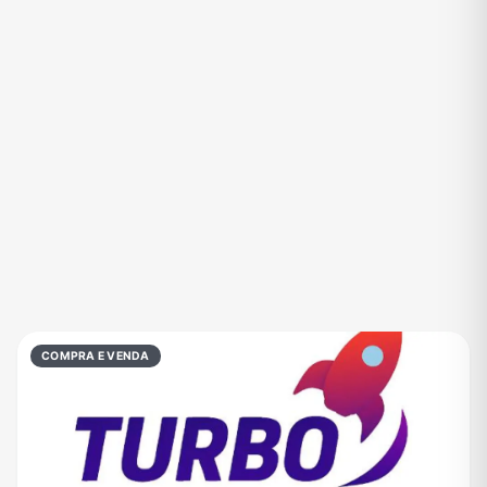
Eventos
Fãs
Figurinhas e Stickers
Filmes e Séries
Frases e Mensagens
Futebol
Games e Jogos
Ganhar Dinheiro
Imobiliária
Investimentos e Finanças
Links
Memes, Engraçados e Zoeira
Moda e Beleza
Música
Namoro
Negócios & Empreendedorismo
COMPRA E VENDA
Notícias
Outros
Política
Profissões
Receitas
Redes Sociais
Religião
Shitpost