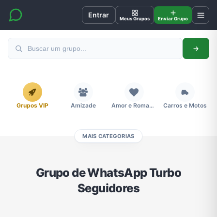
Entrar
Meus Grupos
Enviar Grupo
Grupos VIP
Amizade
Amor e Romance
Carros e Motos
MAIS CATEGORIAS
Cidades
Compra e Venda
Concursos
Desenhos e Animes
Grupo de WhatsApp Turbo
Seguidores
Divulgação
Educação
Emagrecimento e Perda de Peso
Esportes