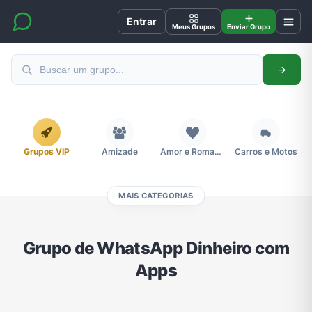
Entrar
Meus Grupos
Enviar Grupo
Grupos VIP
Amizade
Amor e Romance
Carros e Motos
MAIS CATEGORIAS
Cidades
Compra e Venda
Concursos
Desenhos e Animes
Grupo de WhatsApp Dinheiro com
Apps
Divulgação
Educação
Emagrecimento e Perda de Peso
Esportes