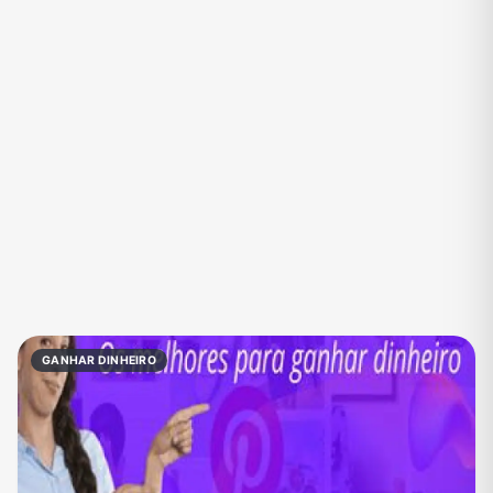
Eventos
Fãs
Figurinhas e Stickers
Filmes e Séries
Frases e Mensagens
Futebol
Games e Jogos
Ganhar Dinheiro
Imobiliária
Investimentos e Finanças
Links
Memes, Engraçados e Zoeira
Moda e Beleza
Música
Namoro
Negócios & Empreendedorismo
GANHAR DINHEIRO
Notícias
Outros
Política
Profissões
Receitas
Redes Sociais
Religião
Shitpost