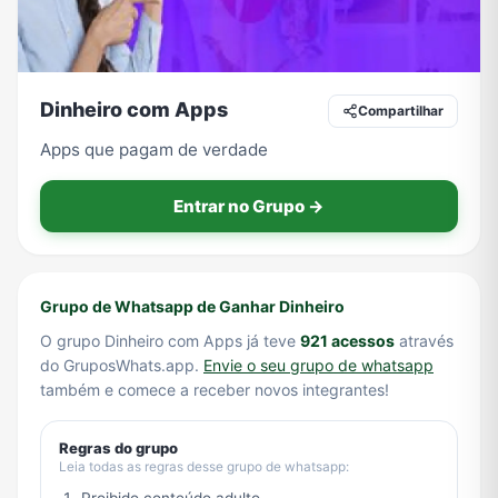
Tecnologia
TV
Vagas de Empregos
Viagem e Turismo
Dinheiro com Apps
Compartilhar
Apps que pagam de verdade
Vídeos
Entrar no Grupo →
Grupo de Whatsapp de Ganhar Dinheiro
O grupo Dinheiro com Apps já teve
921 acessos
através
do GruposWhats.app.
Envie o seu grupo de whatsapp
também e comece a receber novos integrantes!
Regras do grupo
Leia todas as regras desse grupo de whatsapp: