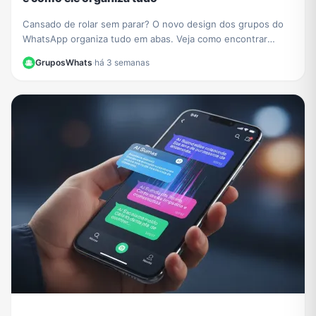
Cansado de rolar sem parar? O novo design dos grupos do
WhatsApp organiza tudo em abas. Veja como encontrar
membros, mídias e configurações facilmente.
GruposWhats
·
há 3 semanas