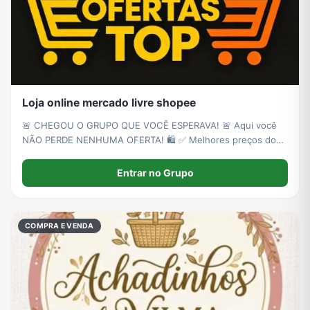
Loja online mercado livre shopee
🚨 CHEGOU O GRUPO QUE VOCÊ ESPERAVA! 🚨 Aqui você
NÃO PERDE NENHUMA OFERTA! 🛍️ ✅ Melhores preços do
Mercado Livre e Shopee ✅ Produtos verificados e confiáveis
✅ Muita promoção, desconto e até frete GRÁTIS ✅ Novas
Entrar no Grupo
ofertas TODOS OS DIAS!
COMPRA E VENDA