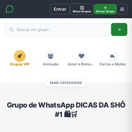
Entrar
Meus Grupos
Enviar Grupo
Grupos VIP
Amizade
Amor e Romance
Carros e Motos
MAIS CATEGORIAS
Cidades
Compra e Venda
Concursos
Desenhos e Animes
Grupo de WhatsApp DICAS DA SHÔ
#1 🛍️🛒
Divulgação
Educação
Emagrecimento e Perda de Peso
Esportes