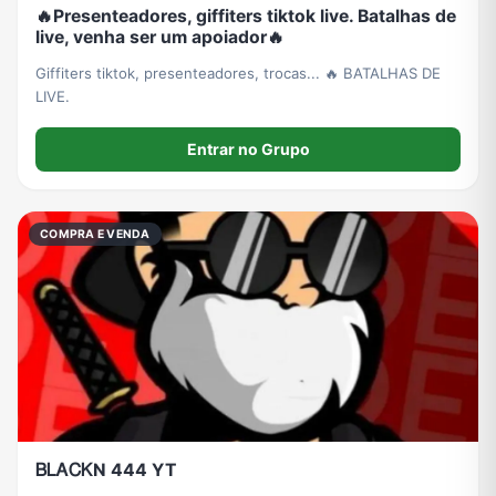
🔥Presenteadores, giffiters tiktok live. Batalhas de
live, venha ser um apoiador🔥
Giffiters tiktok, presenteadores, trocas... 🔥 BATALHAS DE
LIVE.
Entrar no Grupo
COMPRA E VENDA
ᏴᏞᎪᏟᏦN 444 YT