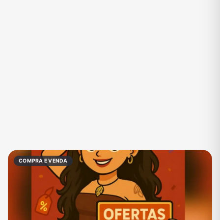
Eventos
Fãs
Figurinhas e Stickers
Filmes e Séries
Frases e Mensagens
Futebol
Games e Jogos
Ganhar Dinheiro
Imobiliária
Investimentos e Finanças
Links
Memes, Engraçados e Zoeira
Moda e Beleza
Música
Namoro
Negócios & Empreendedorismo
COMPRA E VENDA
Notícias
Outros
Política
Profissões
Receitas
Redes Sociais
Religião
Shitpost