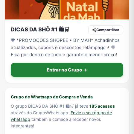
Tecnologia
TV
Vagas de Empregos
Viagem e Turismo
DICAS DA SHÔ #1 🛍️🛒
Compartilhar
🧡 *PROMOÇÕES SHOPEE • BY MAH* Achadinhos
atualizados, cupons e descontos relâmpago ⚡ 💬
Vídeos
Fica por dentro de tudo e garante o menor preço!
Entrar no Grupo →
Grupo de Whatsapp de Compra e Venda
O grupo DICAS DA SHÔ #1 🛍️🛒 já teve
185 acessos
através do GruposWhats.app.
Envie o seu grupo de
whatsapp
também e comece a receber novos
integrantes!