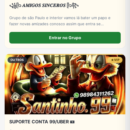
꧁ᥫ᭡ 𝑨𝑴𝑰𝑮𝑶𝑺 𝑺𝑰𝑵𝑪𝑬𝑹𝑶𝑺 ᥫ᭡꧂
Grupo de são Paulo e interior vamos lá bater um papo e
fazer novas amizades conosco assim que entra se
apresentar por favor só números DDD 11 ao 19 por favor
Entrar no Grupo
OUTROS
VIP
SUPORTE CONTA 99/UBER 🪪