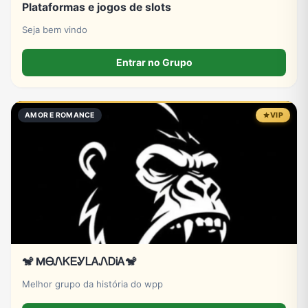
Plataformas e jogos de slots
Seja bem vindo
Entrar no Grupo
AMOR E ROMANCE
VIP
🐒 MᎾᏁᏦᎬᎽᏞᎪᏁᎠᎥᎪ🐒
Melhor grupo da história do wpp