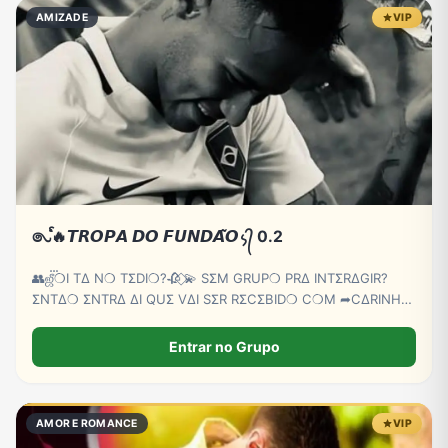
AMIZADE
VIP
𑇢ᩘ🔥𝙏𝙍𝙊𝙋𝘼 𝘿𝙊 𝙁𝙐𝙉𝘿𝘼̃𝙊᭨᭄ 0.2
👥ஜீ‌‌‌‌፝❍I TΔ N❍ TΣDI❍?🥀 ⃟💫 SΣM GRUP❍ PRΔ INTΣRΔGIR?
ΣNTΔ❍ ΣNTRΔ ΔI QUΣ VΔI SΣR RΣCΣBID❍ C❍M ➦C∆RINH❍
⃟🫵😏
Entrar no Grupo
AMOR E ROMANCE
VIP