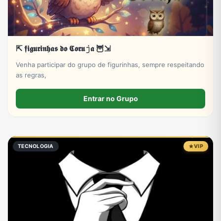
⇱ 𝖋𝖎𝖌𝖚𝖗𝖎𝖓𝖍𝖆𝖘 𝖉𝖔 𝕮𝖔𝖗𝖚𝚓𝖆 🦉⇲
Venha participar do grupo de figurinhas, sempre respeitando
as regras,
Entrar no Grupo
TECNOLOGIA
VIP