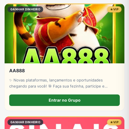
GANHAR DINHEIRO
VIP
AA888
✨ Novas plataformas, lançamentos e oportunidades
chegando para você! 🎯 Faça sua fezinha, participe e
acompanhe as plataformas apresentadas neste perfil. 🍀
*Quem sabe a próxima surpresa não pode mudar o seu dia?*
Entrar no Grupo
🏆
GANHAR DINHEIRO
VIP