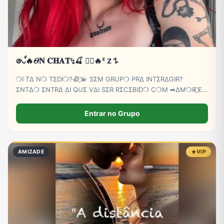
𑇢ᩘ🔥𝛩𝐍 𝐂𝐇𝐀𝐓↯🍒 ⃝⃔‌‌🔥ᶻ 𝗓 𐰁
❍I TΔ N❍ TΣDI❍?🥀 ⃟💫 SΣM GRUP❍ PRΔ INTΣRΔGIR?
ΣNTΔ❍ ΣNTRΔ ΔI QUΣ VΔI SΣR RΣCΣBID❍ C❍M ➦∆M❍R ⃟E
C∆RINH❍ BB💕🫵😏
Entrar no Grupo
AMIZADE
VIP