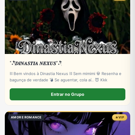
˚˖𓍢ִ໋𝑫𝑰𝑵𝑨𝑺𝑻𝑰𝑨 𝑵𝑬𝑿𝑼𝑺˚˖𓍢ִ໋
⛓️ Bem vindos à Dinastia Nexus ⛓️ Sem mimimi 💀 Resenha e
bagunça de verdade 💣 Se aguentar, cola aí.. 😈 Kkk
Entrar no Grupo
AMOR E ROMANCE
VIP