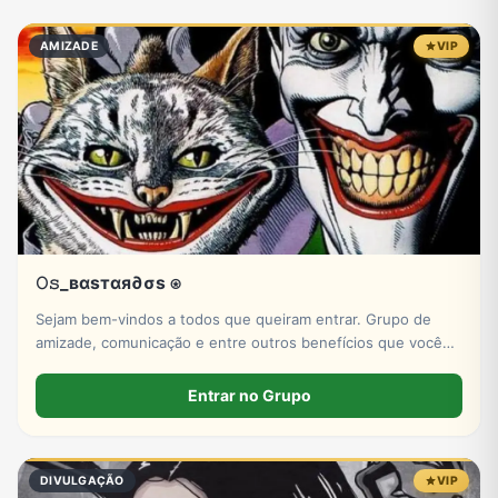
Eventos
Fãs
Figurinhas e Stickers
Filmes e Séries
AMIZADE
VIP
Frases e Mensagens
Futebol
Games e Jogos
Ganhar Dinheiro
Imobiliária
Investimentos e Finanças
Links
Memes, Engraçados e Zoeira
𝙾𝚜_вαѕтαя∂σѕ ⍟
Moda e Beleza
Música
Namoro
Negócios & Empreendedorismo
Sejam bem-vindos a todos que queiram entrar. Grupo de
amizade, comunicação e entre outros benefícios que você
pode encontrar no ZAP ZAP! Venham e se junto conosco.
Entrar no Grupo
Notícias
Outros
Política
Profissões
DIVULGAÇÃO
VIP
Receitas
Redes Sociais
Religião
Shitpost