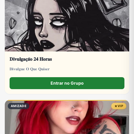
Tecnologia
TV
Vagas de Empregos
Viagem e Turismo
Vídeos
𝐃𝐢𝐯𝐮𝐥𝐠𝐚𝐜̧𝐚̃𝐨 𝟐𝟒 𝐇𝐨𝐫𝐚𝐬
𝐃𝐢𝐯𝐮𝐥𝐠𝐮𝐞 𝐎 𝐐𝐮𝐞 𝐐𝐮𝐢𝐬𝐞𝐫
Entrar no Grupo
AMIZADE
VIP