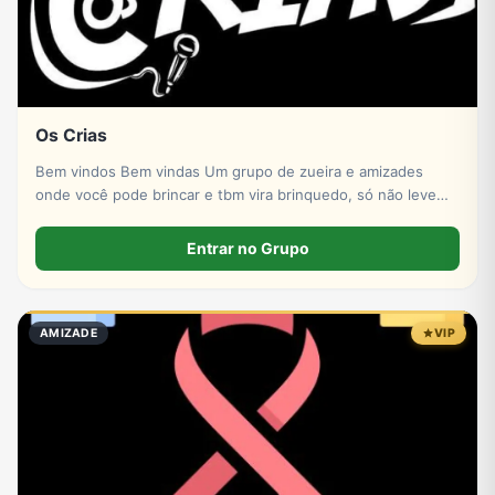
Os Crias
Bem vindos Bem vindas Um grupo de zueira e amizades
onde você pode brincar e tbm vira brinquedo, só não levem
pro coração
Entrar no Grupo
AMIZADE
VIP