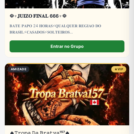
☫♆𝐉𝐔𝐈𝐙𝐎 𝐅𝐈𝐍𝐀𝐋 666♆☫
𝐁𝐀𝐓𝐄 𝐏𝐀𝐏𝐎 24 𝐇𝐎𝐑𝐀𝐒⚡𝐐𝐔𝐀𝐋𝐐𝐔𝐄𝐑 𝐑𝐄𝐆𝐈𝐀𝐎 𝐃𝐎
𝐁𝐑𝐀𝐒𝐈𝐋⚡𝐂𝐀𝐒𝐀𝐃𝐎𝐒⚡𝐒𝐎𝐋𝐓𝐄𝐈𝐑𝐎𝐒
𝐂𝐀𝐒𝐀𝐃𝐀𝐒⚡𝐒𝐎𝐋𝐓𝐄𝐈𝐑𝐀𝐒⚡𝐋𝐆𝐁𝐓𝐐𝐈𝐀+⚡𝐓𝐑𝐄𝐓𝐀
𝐀𝐕𝐎𝐍𝐓𝐀𝐃𝐄⚡𝐏𝐑𝐎𝐈𝐁𝐈𝐃𝐎 𝐌𝐄𝐍𝐎𝐑𝐄𝐒 𝐃𝐄 18 𝐀𝐍𝐎𝐒
Entrar no Grupo
AMIZADE
VIP
🔥𝚃𝚛𝚘𝚙𝚊 𝙳𝚊 𝙱𝚛𝚊𝚝𝚟𝚊¹⁵⁷🔥