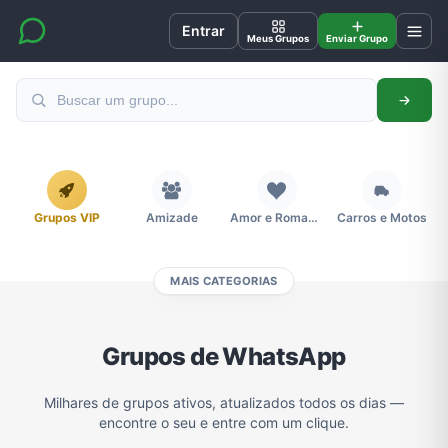
Entrar
Meus Grupos
Enviar Grupo
Grupos VIP
Amizade
Amor e Romance
Carros e Motos
MAIS CATEGORIAS
Cidades
Compra e Venda
Concursos
Desenhos e Animes
Grupos de WhatsApp
Divulgação
Educação
Emagrecimento e Perda de Peso
Esportes
Milhares de grupos ativos, atualizados todos os dias —
encontre o seu e entre com um clique.