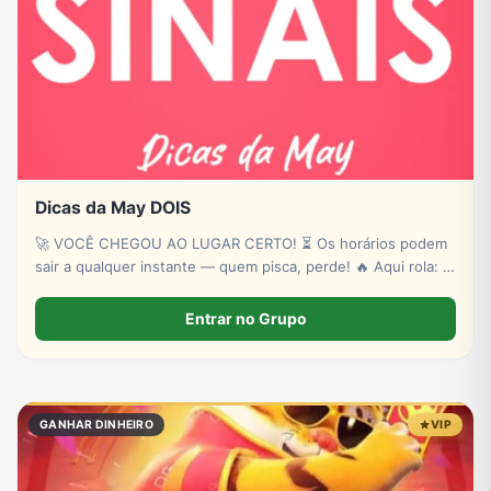
Dicas da May DOIS
🚀 VOCÊ CHEGOU AO LUGAR CERTO! ⏳ Os horários podem
sair a qualquer instante — quem pisca, perde! 🔥 Aqui rola: ✔
Novas plataformas ✔ Sinais estratégicos ✔ Sorteios de p!xs
& bancas ✔ Conteúdo exclusivo
Entrar no Grupo
GANHAR DINHEIRO
VIP