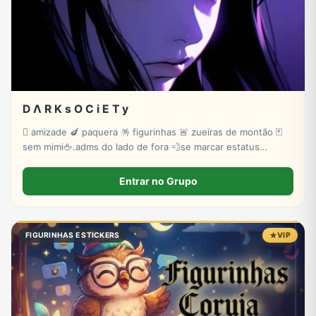
D Λ R K s O C i E T y
🫟 amizade 🍆 paquera 🪅 figurinhas 🚨 zueiras de montão 🃏
sem mimi🖕.adms do lado de fora 💨se marcar estatus
invisível 🫵tem troco 💤💤💤vem na paz 🤬
Entrar no Grupo
FIGURINHAS E STICKERS
VIP