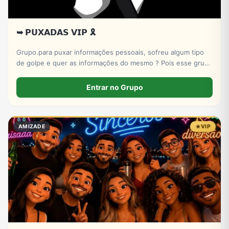
➥ 𝗣𝗨𝗫𝗔𝗗𝗔𝗦 𝗩𝗜𝗣 🎗️
Grupo.para puxar informações pessoais, sofreu algum tipo
de golpe e quer as informações do mesmo ? Pois esse grupo
serve pra isso! Entre e conheça nosso X-bot | PUXADAS VIP
🎲
Entrar no Grupo
AMIZADE
VIP