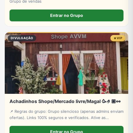
Grupo de vendas
Entrar no Grupo
DIVULGAÇÃO
VIP
Achadinhos Shope/Mercado livre/Magal 🥳🤌🏼👀
📌 Regras do grupo: ​​Grupo silencioso (apenas admins enviam
ofertas). ​Links 100% seguros e verificados. ​Ative as
notificações para não perder os bugs e estoques relâmpago!
​👉 Aproveite e convide os amigos para economizar também
Entrar no Grupo