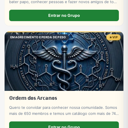
bater papo, conhecer pessoas e fazer novos amigos de todo
Brasil e do mundo! Entre agora!
Entrar no Grupo
EMAGRECIMENTO E PERDA DE PESO
VIP
𝕆𝕣𝕕𝕖𝕞 𝕕𝕠𝕤 𝔸𝕣𝕔𝕒𝕟𝕠𝕤
Quero te convidar para conhecer nossa comunidade. Somos
mais de 650 membros e temos um catálogo com mais de 740
produtos voltados para alta performance e evolução
muscular.
Entrar no Grupo