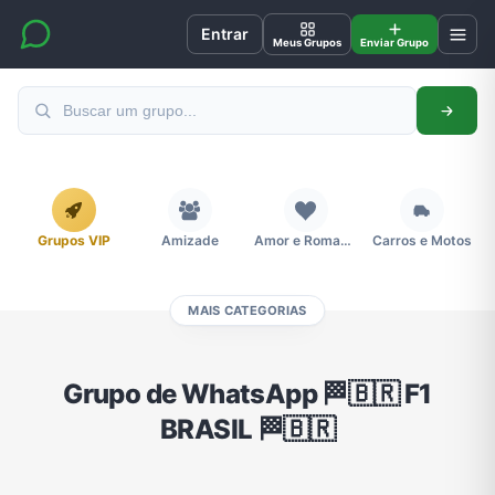
Entrar
Meus Grupos
Enviar Grupo
Grupos VIP
Amizade
Amor e Romance
Carros e Motos
MAIS CATEGORIAS
Cidades
Compra e Venda
Concursos
Desenhos e Animes
Grupo de WhatsApp 🏁🇧🇷 F1
BRASIL 🏁🇧🇷
Divulgação
Educação
Emagrecimento e Perda de Peso
Esportes