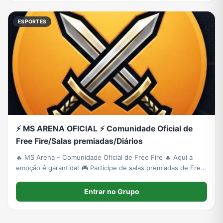
ESPORTES
⚡ MS ARENA OFICIAL ⚡ Comunidade Oficial de
Free Fire/Salas premiadas/Diários
🔥 MS Arena – Comunidade Oficial de Free Fire 🔥 Aqui a
emoção é garantida! 🎮 Participe de salas premiadas de Free
Fire com baixo valor de inscrição, concorra a prêmios de até
R$ 200, receba bonificações por kills e viva partidas cheias
Entrar no Grupo
de adrenalina.