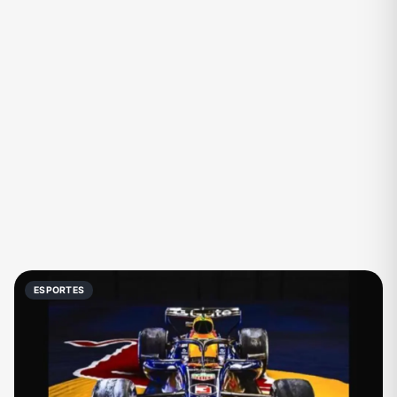
Eventos
Fãs
Figurinhas e Stickers
Filmes e Séries
Frases e Mensagens
Futebol
Games e Jogos
Ganhar Dinheiro
Imobiliária
Investimentos e Finanças
Links
Memes, Engraçados e Zoeira
Moda e Beleza
Música
Namoro
Negócios & Empreendedorismo
ESPORTES
Notícias
Outros
Política
Profissões
Receitas
Redes Sociais
Religião
Shitpost