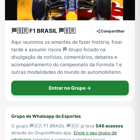
Tecnologia
TV
Vagas de Empregos
Viagem e Turismo
🏁🇧🇷 F1 BRASIL 🏁🇧🇷
Compartilhar
Aqui reunimos os amantes de fazer história, frear
tarde e assumir riscos 🏁 Grupo focado na
Vídeos
divulgação de notícias, comentários, debates e
acompanhamento do campeonato da Formula 1 e
outras modalidades do mundo do automobilismo.
Entrar no Grupo →
Grupo de Whatsapp de Esportes
O grupo 🏁🇧🇷 F1 BRASIL 🏁🇧🇷 já teve
546 acessos
através do GruposWhats.app.
Envie o seu grupo de
whatsapp
também e comece a receber novos