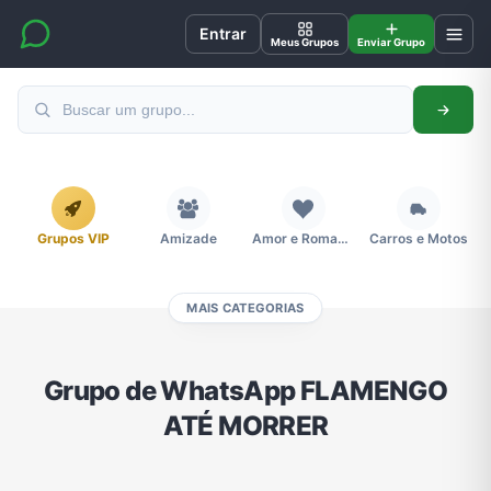
Entrar
Meus Grupos
Enviar Grupo
Grupos VIP
Amizade
Amor e Romance
Carros e Motos
MAIS CATEGORIAS
Cidades
Compra e Venda
Concursos
Desenhos e Animes
Grupo de WhatsApp FLAMENGO
ATÉ MORRER
Divulgação
Educação
Emagrecimento e Perda de Peso
Esportes