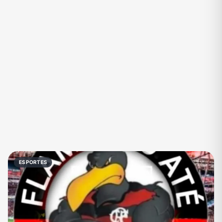
Eventos
Fãs
Figurinhas e Stickers
Filmes e Séries
Frases e Mensagens
Futebol
Games e Jogos
Ganhar Dinheiro
Imobiliária
Investimentos e Finanças
Links
Memes, Engraçados e Zoeira
Moda e Beleza
Música
Namoro
Negócios & Empreendedorismo
ESPORTES
Notícias
Outros
Política
Profissões
Receitas
Redes Sociais
Religião
Shitpost