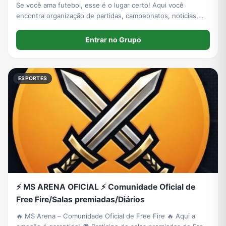
Se você ama futebol, esse é o lugar certo! Aqui você
encontra organização de partidas, campeonatos, notícias,
resenhas, dicas e uma galera apaixonada pelo esporte. Seja
para jogar, acompanhar ou fazer novas amizade
Entrar no Grupo
ESPORTES
⚡ MS ARENA OFICIAL ⚡ Comunidade Oficial de
Free Fire/Salas premiadas/Diários
🔥 MS Arena – Comunidade Oficial de Free Fire 🔥 Aqui a