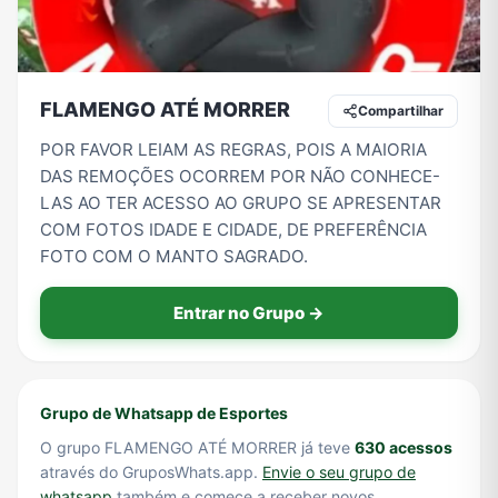
Tecnologia
TV
Vagas de Empregos
Viagem e Turismo
FLAMENGO ATÉ MORRER
Compartilhar
POR FAVOR LEIAM AS REGRAS, POIS A MAIORIA
DAS REMOÇÕES OCORREM POR NÃO CONHECE-
Vídeos
LAS AO TER ACESSO AO GRUPO SE APRESENTAR
COM FOTOS IDADE E CIDADE, DE PREFERÊNCIA
FOTO COM O MANTO SAGRADO.
Entrar no Grupo →
Grupo de Whatsapp de Esportes
O grupo FLAMENGO ATÉ MORRER já teve
630 acessos
através do GruposWhats.app.
Envie o seu grupo de
whatsapp
também e comece a receber novos