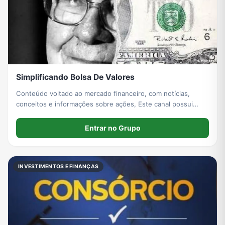
Simplificando Bolsa De Valores
Conteúdo voltado ao mercado financeiro, com notícias,
conceitos e informações sobre ações, Este canal possui
caráter exclusivamente informativo e educacional, não
constituindo recomendação de compra ou venda de ativos.
Entrar no Grupo
INVESTIMENTOS E FINANÇAS