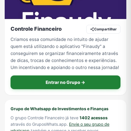
Tecnologia
TV
Vagas de Empregos
Viagem e Turismo
Controle Financeiro
Compartilhar
Criamos essa comunidade no intuito de ajudar
quem está utilizando o aplicativo "Finaudy" a
Vídeos
conseguirem se organizar financeiramente através
de dicas, trocas de conhecimentos e experiências.
Um incentivando e apoiando o outro nessa jornada!
Entrar no Grupo →
Grupo de Whatsapp de Investimentos e Finanças
O grupo Controle Financeiro já teve
1402 acessos
através do GruposWhats.app.
Envie o seu grupo de
whatsapp
também e comece a receber novos