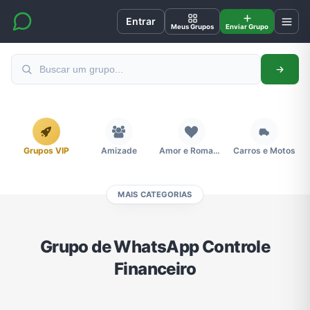
Entrar
Meus Grupos
Enviar Grupo
Grupos VIP
Amizade
Amor e Romance
Carros e Motos
MAIS CATEGORIAS
Cidades
Compra e Venda
Concursos
Desenhos e Animes
Grupo de WhatsApp Controle
Financeiro
Divulgação
Educação
Emagrecimento e Perda de Peso
Esportes