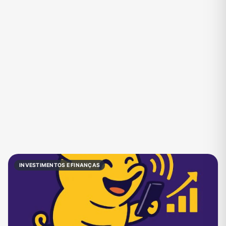
Eventos
Fãs
Figurinhas e Stickers
Filmes e Séries
Frases e Mensagens
Futebol
Games e Jogos
Ganhar Dinheiro
Imobiliária
Investimentos e Finanças
Links
Memes, Engraçados e Zoeira
Moda e Beleza
Música
Namoro
Negócios & Empreendedorismo
INVESTIMENTOS E FINANÇAS
Notícias
Outros
Política
Profissões
Receitas
Redes Sociais
Religião
Shitpost