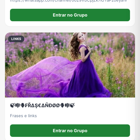
Entrar no Grupo
LINKS
🍃🎼🪻₣ŘΔŞ€ΔŇĐØØ🪻🎼🍃
Frases e links
Entrar no Grupo