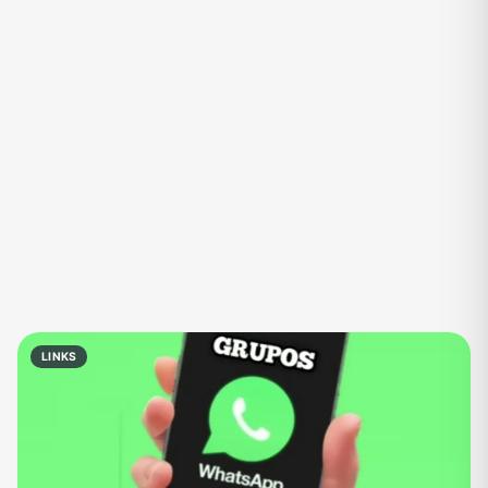
Eventos
Fãs
Figurinhas e Stickers
Filmes e Séries
Frases e Mensagens
Futebol
Games e Jogos
Ganhar Dinheiro
Imobiliária
Investimentos e Finanças
Links
Memes, Engraçados e Zoeira
Moda e Beleza
Música
Namoro
Negócios & Empreendedorismo
LINKS
Notícias
Outros
Política
Profissões
Receitas
Redes Sociais
Religião
Shitpost