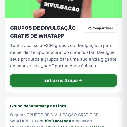
Tecnologia
TV
Vagas de Empregos
Viagem e Turismo
GRUPOS DE DIVULGAÇÃO
Compartilhar
GRATIS DE WHATAPP
Tenha acesso a +200 grupos de divulgação e pare
Vídeos
de perder tempo procurando onde postar. Divulgue
seus produtos e grupos para uma audiência gigante
de uma só vez._ 🔥 *Oportunidade única p
Entrar no Grupo →
Grupo de Whatsapp de Links
O grupo GRUPOS DE DIVULGAÇÃO GRATIS DE
WHATAPP já teve
1998 acessos
através do