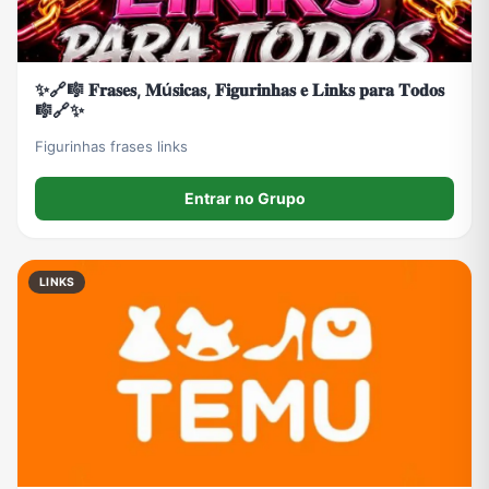
✨🔗🎼 𝐅𝐫𝐚𝐬𝐞𝐬, 𝐌ú𝐬𝐢𝐜𝐚𝐬, 𝐅𝐢𝐠𝐮𝐫𝐢𝐧𝐡𝐚𝐬 𝐞 𝐋𝐢𝐧𝐤𝐬 𝐩𝐚𝐫𝐚 𝐓𝐨𝐝𝐨𝐬
🎼🔗✨
Figurinhas frases links
Entrar no Grupo
LINKS