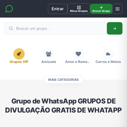
Entrar
Meus Grupos
Enviar Grupo
Grupos VIP
Amizade
Amor e Romance
Carros e Motos
MAIS CATEGORIAS
Cidades
Compra e Venda
Concursos
Desenhos e Animes
Grupo de WhatsApp GRUPOS DE
DIVULGAÇÃO GRATIS DE WHATAPP
Divulgação
Educação
Emagrecimento e Perda de Peso
Esportes