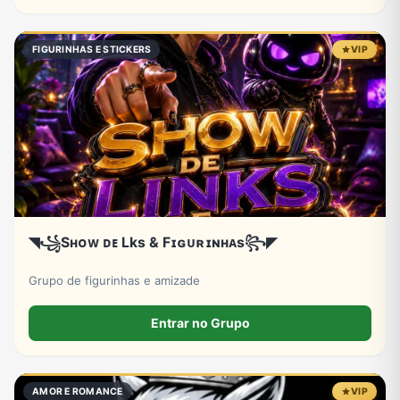
FIGURINHAS E STICKERS
VIP
◥꧁Sʜᴏᴡ ᴅᴇ Lks & Fɪɢᴜʀɪɴʜᴀs꧂◤
Grupo de figurinhas e amizade
Entrar no Grupo
AMOR E ROMANCE
VIP