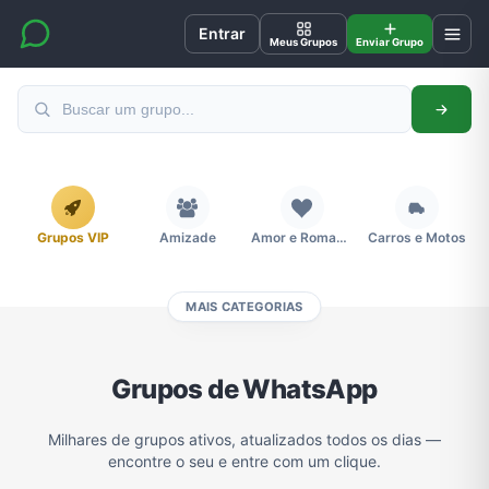
Entrar
Meus Grupos
Enviar Grupo
Grupos VIP
Amizade
Amor e Romance
Carros e Motos
MAIS CATEGORIAS
Cidades
Compra e Venda
Concursos
Desenhos e Animes
Grupos de WhatsApp
Divulgação
Educação
Emagrecimento e Perda de Peso
Esportes
Milhares de grupos ativos, atualizados todos os dias —
encontre o seu e entre com um clique.