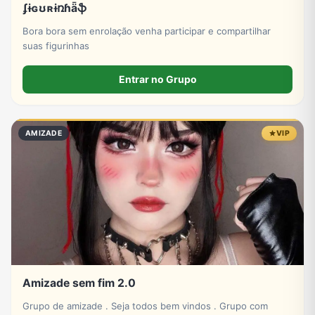
ʄɨɢʊʀɨռɦǟֆ
Bora bora sem enrolação venha participar e compartilhar
suas figurinhas
Entrar no Grupo
AMIZADE
VIP
Amizade sem fim 2.0
Grupo de amizade . Seja todos bem vindos . Grupo com