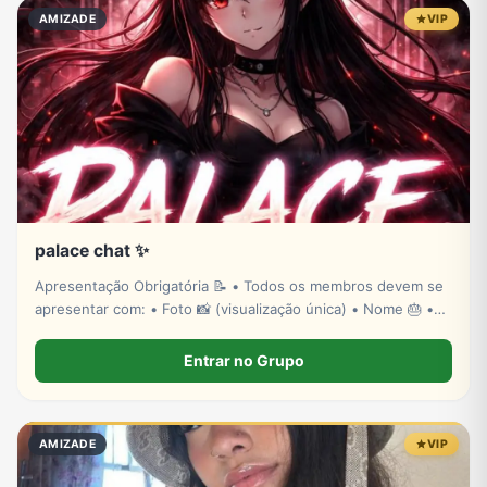
AMIZADE
VIP
palace chat ✨
Apresentação Obrigatória 📝 • Todos os membros devem se
apresentar com: • Foto 📸 (visualização única) • Nome 🎂 •
Idade 🎂 • (Prfv se apresentar)
Entrar no Grupo
AMIZADE
VIP