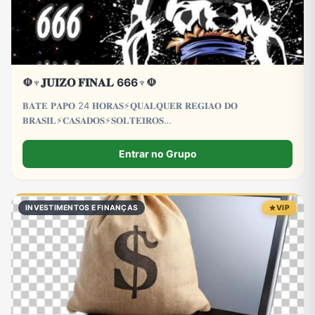
☫♆𝐉𝐔𝐈𝐙𝐎 𝐅𝐈𝐍𝐀𝐋 666♆☫
𝐁𝐀𝐓𝐄 𝐏𝐀𝐏𝐎 24 𝐇𝐎𝐑𝐀𝐒⚡𝐐𝐔𝐀𝐋𝐐𝐔𝐄𝐑 𝐑𝐄𝐆𝐈𝐀𝐎 𝐃𝐎
𝐁𝐑𝐀𝐒𝐈𝐋⚡𝐂𝐀𝐒𝐀𝐃𝐎𝐒⚡𝐒𝐎𝐋𝐓𝐄𝐈𝐑𝐎𝐒
𝐂𝐀𝐒𝐀𝐃𝐀𝐒⚡𝐒𝐎𝐋𝐓𝐄𝐈𝐑𝐀𝐒⚡𝐋𝐆𝐁𝐓𝐐𝐈𝐀+⚡𝐓𝐑𝐄𝐓𝐀
𝐀𝐕𝐎𝐍𝐓𝐀𝐃𝐄⚡𝐏𝐑𝐎𝐈𝐁𝐈𝐃𝐎 𝐌𝐄𝐍𝐎𝐑𝐄𝐒 𝐃𝐄 18 𝐀𝐍𝐎𝐒
Entrar no Grupo
INVESTIMENTOS E FINANÇAS
VIP