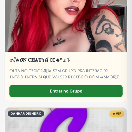
𑇢ᩘ🔥𝛩𝐍 𝐂𝐇𝐀𝐓↯🍒 ⃝⃔‌‌🔥ᶻ 𝗓 𐰁
❍I TΔ N❍ TΣDI❍?🥀 ⃟💫 SΣM GRUP❍ PRΔ INTΣRΔGIR?
ΣNTΔ❍ ΣNTRΔ ΔI QUΣ VΔI SΣR RΣCΣBID❍ C❍M ➦∆M❍R ⃟E
C∆RINH❍ BB💕🫵😏
Entrar no Grupo
GANHAR DINHEIRO
VIP