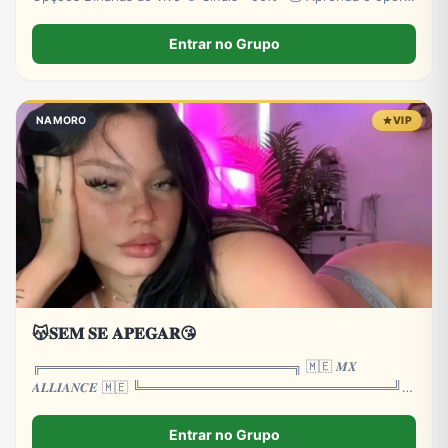
com estratégia ✅ Cadastre-se: http://lpevooption.site/
*Risco de perdas.
Entrar no Grupo
NAMORO
VIP
😽𝐒𝐄𝐌 𝐒𝐄 𝐀𝐏𝐄𝐆𝐀𝐑😘
╔════════════════════════════╗ 🇲🇪 𝑴𝑿
𝑨𝑳𝑳𝑰𝑨𝑵𝑪𝑬 🇲🇪 ╚════════════════════════════╝
𝑭𝑶𝑼𝑵𝑫𝑬𝑹𝑺 • 𝑷𝒖𝒏𝒊𝒔𝒉𝒆𝒓 • 𝑰𝒛𝒊𝒔
Entrar no Grupo