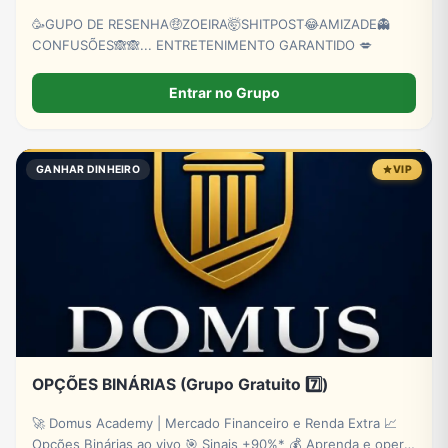
🥳GUPO DE RESENHA🤑ZOEIRA🤯SHITPOST😂AMIZADE👻
CONFUSÕES🙈🙈... ENTRETENIMENTO GARANTIDO 💋
Entrar no Grupo
GANHAR DINHEIRO
VIP
OPÇÕES BINÁRIAS (Grupo Gratuito 7️⃣)
🚀 Domus Academy | Mercado Financeiro e Renda Extra 📈
Opções Binárias ao vivo 🎯 Sinais +90%* 💰 Aprenda e opere