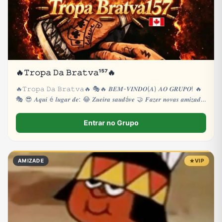
🔥𝚃𝚛𝚘𝚙𝚊 𝙳𝚊 𝙱𝚛𝚊𝚝𝚟𝚊¹⁵⁷🔥
🔥𝚃𝚛𝚘𝚙𝚊 𝙳𝚊 𝙱𝚛𝚊𝚝𝚟𝚊🔥 🎭🔥 𝑩𝑬𝑴-𝑽𝑰𝑵𝑫𝑶(𝑨) 𝑨𝑶 𝑮𝑹𝑼𝑷𝑶! 🔥
🎭 😎 𝑨𝒒𝒖𝒊 é 𝒍𝒖𝒈𝒂𝒓 𝒅𝒆: 😂 𝒁𝒖𝒆𝒊𝒓𝒂 𝒔𝒂𝒖𝒅á𝒗𝒆 🤝 𝑭𝒂𝒛𝒆𝒓 𝒏𝒐𝒗𝒂𝒔 𝒂𝒎𝒊𝒛𝒂𝒅𝒆𝒔
🎮
Entrar no Grupo
AMIZADE
VIP