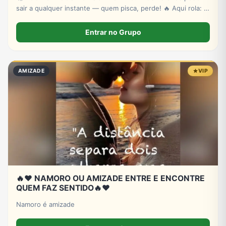
sair a qualquer instante — quem pisca, perde! 🔥 Aqui rola: ✔
Novas plataformas ✔ Sinais estratégicos ✔ Sorteios de p!xs
& bancas ✔ Conteúdo exclusivo
Entrar no Grupo
AMIZADE
VIP
🔥❤️ NAMORO OU AMIZADE ENTRE E ENCONTRE
QUEM FAZ SENTIDO🔥❤️
Namoro é amizade