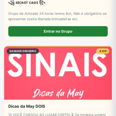
꧁ ꜱᴇᴄʀᴇᴛ ᴄᴀᴏꜱ ꧂
Grupo de Amizade 24 horas temos Bot, Não é obrigatório se
apresentar zoeira liberada brincadeiras etc.
Entrar no Grupo
GANHAR DINHEIRO
VIP
Dicas da May DOIS
🚀 VOCÊ CHEGOU AO LUGAR CERTO! ⏳ Os horários podem