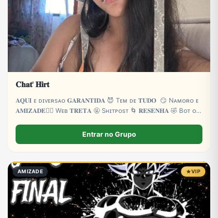
𝐂𝐡𝐚𝐭' 𝐇𝐢𝐫𝐭
𝐀𝐐𝐔𝐈 ᴇ‌ ᴅɪᴠᴇʀsᴀ‌ᴏ 𝐆𝐀𝐑𝐀𝐍𝐓𝐈𝐃𝐀 😈 Tᴇᴍ ᴅᴇ 𝐓𝐔𝐃𝐎 😏 Nᴀᴍᴏʀᴏ ᴇ
𝐀𝐌𝐈𝐙𝐀𝐃𝐄❤️‍🔥 Wᴇʙ 𝐓𝐑𝐄𝐓𝐀 🤬 Sʜɪᴛᴘᴏsᴛ 🌀 𝐑𝐄𝐒𝐄𝐍𝐇𝐀 🤣 Bᴏᴛ ᴏɴ
24H 🤖 ᴇ ᴍᴜɪᴛᴀs 𝐙𝐎𝐄𝐈𝐑𝐀 👻 ᴍᴜɪᴛᴀs 𝐁𝐑𝐈𝐍𝐂𝐀𝐃𝐄𝐈𝐑𝐀𝐒 🌴
Entrar no Grupo
AMIZADE
VIP