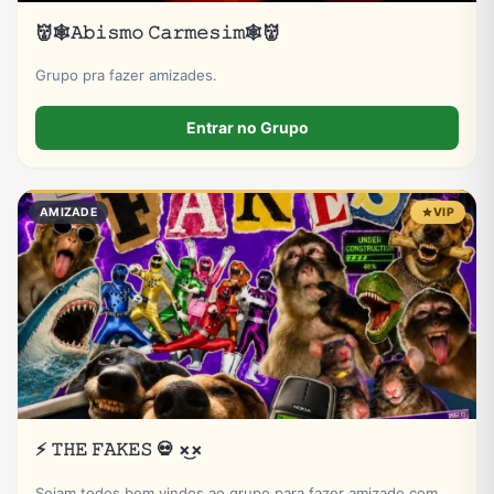
👹🕸𝙰𝚋𝚒𝚜𝚖𝚘 𝙲𝚊𝚛𝚖𝚎𝚜𝚒𝚖🕸👹
Grupo pra fazer amizades.
Entrar no Grupo
AMIZADE
VIP
⚡ 𝚃𝙷𝙴 𝙵𝙰𝙺𝙴𝚂 💀 ×͜×
Sejam todos bem vindos ao grupo para fazer amizade com