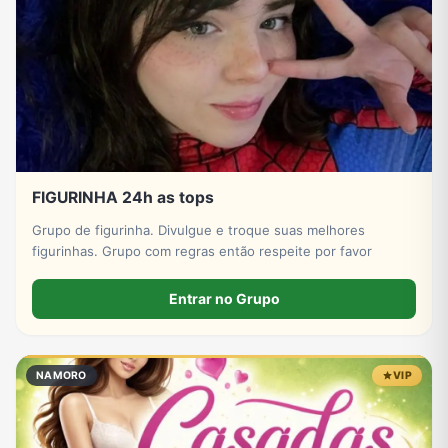
Tecnologia
TV
Vagas de Empregos
Viagem e Turismo
Vídeos
FIGURINHA 24h as tops
Grupo de figurinha. Divulgue e troque suas melhores
figurinhas. Grupo com regras então respeite por favor
Entrar no Grupo
NAMORO
VIP