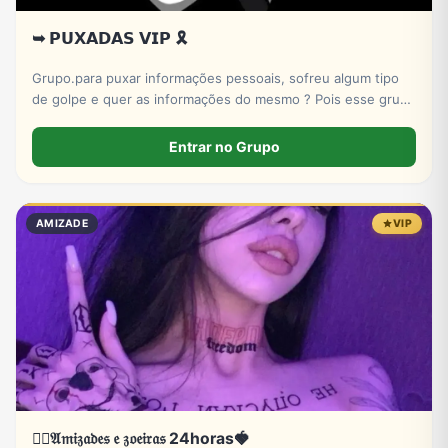
➥ 𝗣𝗨𝗫𝗔𝗗𝗔𝗦 𝗩𝗜𝗣 🎗️
Grupo.para puxar informações pessoais, sofreu algum tipo
de golpe e quer as informações do mesmo ? Pois esse grupo
serve pra isso! Entre e conheça nosso X-bot | PUXADAS VIP
🎲
Entrar no Grupo
AMIZADE
VIP
❤️‍🔥𝔄𝔪𝔦𝔷𝔞𝔡𝔢𝔰 𝔢 𝔷𝔬𝔢𝔦𝔯𝔞𝔰 24horas🍓