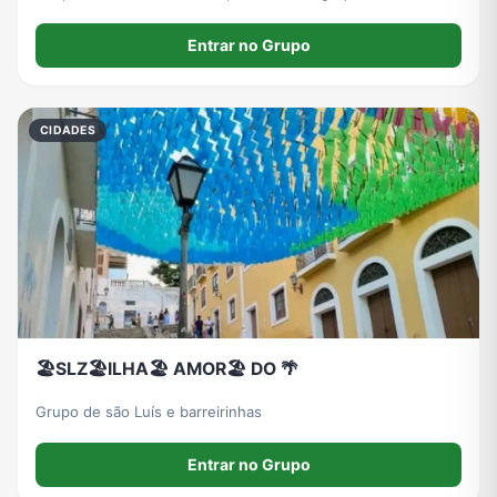
região de Goiás
Entrar no Grupo
CIDADES
🏖️SLZ🏖️ILHA🏖️ AMOR🏖️ DO 🌴
Grupo de são Luís e barreirinhas
Entrar no Grupo