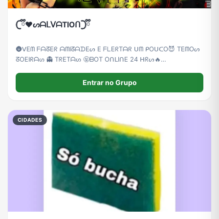
𓊆ྀི❤︎ᔕᗩᒪᐯᗩTIOᑎ𓊇ྀི
🌚ᐯ͏E͏ᗰ ͏ᖴ͏ᗩ͏ᘔ͏E͏ᖇ ͏ᗩ͏ᗰ͏I͏ᘔ͏ᗩ͏ᗪ͏E͏ᔕ ͏E ͏ᖴ͏ᒪ͏E͏ᖇ͏T͏ᗩ͏ᖇ ͏ᑌ͏ᗰ ͏ᑭ͏O͏ᑌ͏ᑕ͏O😈 ͏T͏E͏ᗰ͏O͏ᔕ
͏ᘔ͏O͏E͏I͏ᖇ͏ᗩ͏ᔕ ͏👻 T͏ᖇ͏E͏T͏ᗩ͏ᔕ 🤬ᗷ͏O͏T ͏O͏ᑎ͏ᒪ͏I͏ᑎ͏E 24 ͏ᕼ͏ᖇ͏ᔕ🔥
͏ᖴ͏I͏G͏ᑌ͏ᖇ͏I͏ᑎ͏ᕼ͏ᗩ͏ᔕ ͏💤ᗰ͏ᑌ͏I͏T͏ᗩ͏ᔕ ͏ᗰ͏E͏ᑎ͏I͏ᑎ͏ᗩ͏ᔕ ͏😍😻
Entrar no Grupo
CIDADES