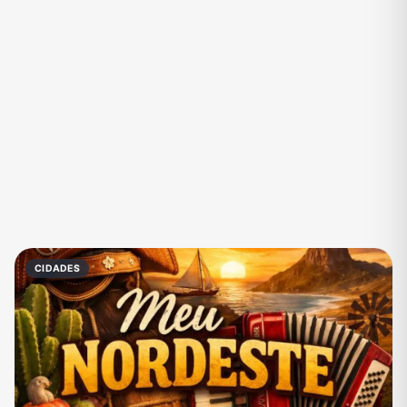
Eventos
Fãs
Figurinhas e Stickers
Filmes e Séries
Frases e Mensagens
Futebol
Games e Jogos
Ganhar Dinheiro
Imobiliária
Investimentos e Finanças
Links
Memes, Engraçados e Zoeira
Moda e Beleza
Música
Namoro
Negócios & Empreendedorismo
CIDADES
Notícias
Outros
Política
Profissões
Receitas
Redes Sociais
Religião
Shitpost