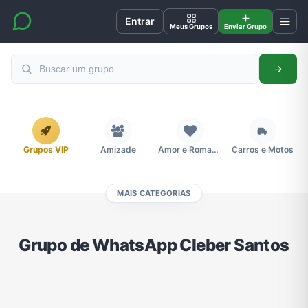
Entrar
Meus Grupos
Enviar Grupo
Grupos VIP
Amizade
Amor e Romance
Carros e Motos
MAIS CATEGORIAS
Cidades
Compra e Venda
Concursos
Desenhos e Animes
Grupo de WhatsApp Cleber Santos
Divulgação
Educação
Emagrecimento e Perda de Peso
Esportes