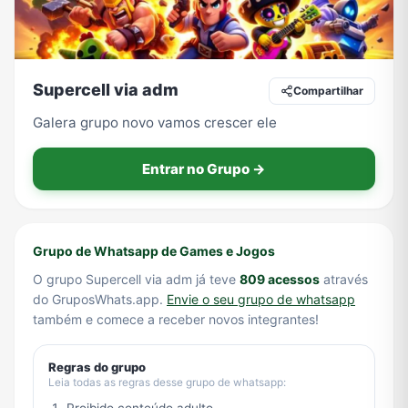
Tecnologia
TV
Vagas de Empregos
Viagem e Turismo
Supercell via adm
Compartilhar
Galera grupo novo vamos crescer ele
Vídeos
Entrar no Grupo →
Grupo de Whatsapp de Games e Jogos
O grupo Supercell via adm já teve
809 acessos
através
do GruposWhats.app.
Envie o seu grupo de whatsapp
também e comece a receber novos integrantes!
Regras do grupo
Leia todas as regras desse grupo de whatsapp: