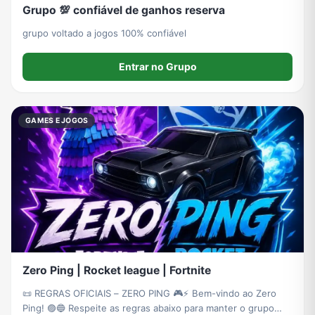
Grupo 💯 confiável de ganhos reserva
grupo voltado a jogos 100% confiável
Entrar no Grupo
GAMES E JOGOS
Zero Ping | Rocket league | Fortnite
📜 REGRAS OFICIAIS – ZERO PING 🎮⚡ Bem-vindo ao Zero
Ping! 🟣🔵 Respeite as regras abaixo para manter o grupo