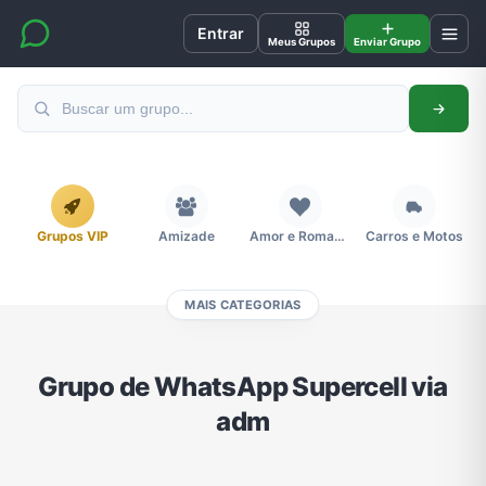
Entrar
Meus Grupos
Enviar Grupo
Grupos VIP
Amizade
Amor e Romance
Carros e Motos
MAIS CATEGORIAS
Cidades
Compra e Venda
Concursos
Desenhos e Animes
Grupo de WhatsApp Supercell via
adm
Divulgação
Educação
Emagrecimento e Perda de Peso
Esportes