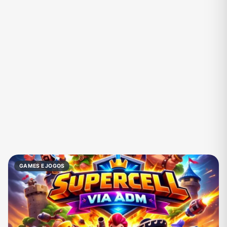
Eventos
Fãs
Figurinhas e Stickers
Filmes e Séries
Frases e Mensagens
Futebol
Games e Jogos
Ganhar Dinheiro
Imobiliária
Investimentos e Finanças
Links
Memes, Engraçados e Zoeira
Moda e Beleza
Música
Namoro
Negócios & Empreendedorismo
GAMES E JOGOS
Notícias
Outros
Política
Profissões
Receitas
Redes Sociais
Religião
Shitpost